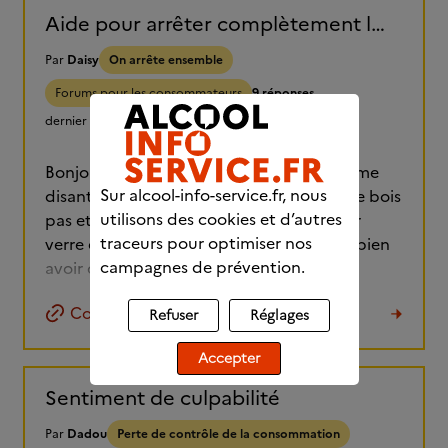
Aide pour arrêter complètement l'alcool.
Par
Daisy
On arrête ensemble
Forums pour les consommateurs
9 réponses
dernier message :
le 03/08/2026 à 16:05
Bonjour, tous les matins je me réveille en me
Sur alcool-info-service.fr, nous
disant j'en ai marre de l'alcool ce soir je ne bois
utilisons des cookies et d’autres
pas et arrivé à 18h je prends mon premier
traceurs pour optimiser nos
verre et je temine la bouteille. J'aimerais bien
campagnes de prévention.
avoir des échanges pour m'aider à(...)
Copier le lien
Refuser
Réglages
Accepter
Sentiment de culpabilité
Par
Dadou
Perte de contrôle de la consommation