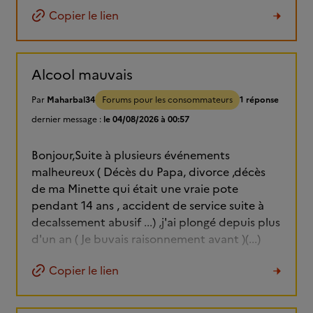
Copier le lien
Alcool mauvais
Par
Maharbal34
Forums pour les consommateurs
1 réponse
dernier message :
le 04/08/2026 à 00:57
Bonjour,Suite à plusieurs événements
malheureux ( Décès du Papa, divorce ,décès
de ma Minette qui était une vraie pote
pendant 14 ans , accident de service suite à
decalssement abusif ...) ,j'ai plongé depuis plus
d'un an ( Je buvais raisonnement avant )(...)
Copier le lien