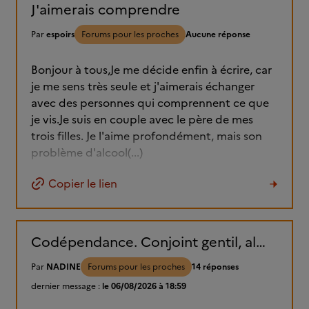
J'aimerais comprendre
Par
espoirs
Forums pour les proches
Aucune réponse
Bonjour à tous,Je me décide enfin à écrire, car
je me sens très seule et j'aimerais échanger
avec des personnes qui comprennent ce que
je vis.Je suis en couple avec le père de mes
trois filles. Je l'aime profondément, mais son
problème d'alcool(...)
Copier le lien
Codépendance. Conjoint gentil, alcoolique, parce que bipolaire....
Par
NADINE
Forums pour les proches
14 réponses
dernier message :
le 06/08/2026 à 18:59