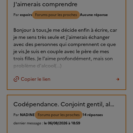
J'aimerais comprendre
Par
espoirs
Forums pour les proches
Aucune réponse
Bonjour à tous,Je me décide enfin à écrire, car
je me sens très seule et j'aimerais échanger
avec des personnes qui comprennent ce que
je vis.Je suis en couple avec le père de mes
trois filles. Je l'aime profondément, mais son
problème d'alcool(...)
Copier le lien
Codépendance. Conjoint gentil, alcoolique, parce que bipolaire....
Par
NADINE
Forums pour les proches
14 réponses
dernier message :
le 06/08/2026 à 18:59