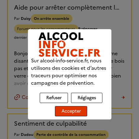
Aide pour arrêter complètement l'alcool.
Par
Daisy
On arrête ensemble
Forums pour les consommateurs
9 réponses
dernier message :
le 03/08/2026 à 16:05
Bonjour, tous les matins je me réveille en me
Sur alcool-info-service.fr, nous
disant j'en ai marre de l'alcool ce soir je ne bois
utilisons des cookies et d’autres
pas et arrivé à 18h je prends mon premier
traceurs pour optimiser nos
verre et je temine la bouteille. J'aimerais bien
campagnes de prévention.
avoir des échanges pour m'aider à(...)
Copier le lien
Refuser
Réglages
Accepter
Sentiment de culpabilité
Par
Dadou
Perte de contrôle de la consommation