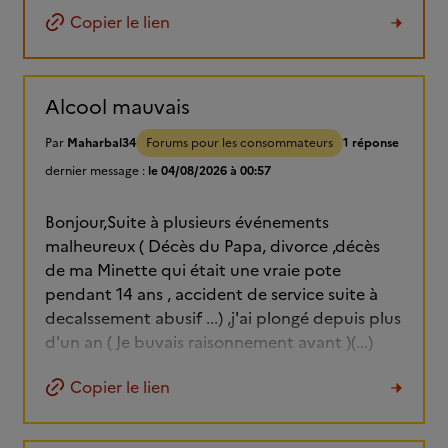
Copier le lien
Alcool mauvais
Par
Maharbal34
Forums pour les consommateurs
1 réponse
dernier message :
le 04/08/2026 à 00:57
Bonjour,Suite à plusieurs événements
malheureux ( Décès du Papa, divorce ,décès
de ma Minette qui était une vraie pote
pendant 14 ans , accident de service suite à
decalssement abusif ...) ,j'ai plongé depuis plus
d'un an ( Je buvais raisonnement avant )(...)
Copier le lien