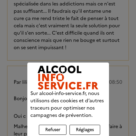
spécialisée dans les addictions mais ce n'est
pas suffisant... Il faudrais qu'il entame une
cure ça me rend triste le fait de penser à tout
cela mais c'est vraiment la seule solution pour
qu'il s'en sorte... C'est difficile quand ils ont
conscience mais que rien ne bouge et surtout
on se sent impuissant !
Par
lili78390
23/04/2026 à 08:50
Sur alcool-info-service.fr, nous
Bonjour Audrey
utilisons des cookies et d’autres
traceurs pour optimiser nos
campagnes de prévention.
Oui c est très compliqué cette situation
Malheureusement nous ne pouvons rien faire à
Refuser
Réglages
leur place.