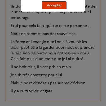
Accepter
Ils doivent prendre conscience de la gravité de
leur état et l impact que cela peut avoir sur l
entourage
Et si pour cela faut quitter cette personne …
Nous ne sommes pas des sauveuses.
La force et l énergie que l on a à vouloir les
aider peut être la garder pour nous et prendre
la décision de partir pour notre bien à nous.
Cela fait plus d un mois que je l ai quitté.
Il ne boit plus, il s est pris en main.
Je suis très contente pour lui
Mais je ne reviendrais pas sur ma décision
Il y a eu trop de dégâts.