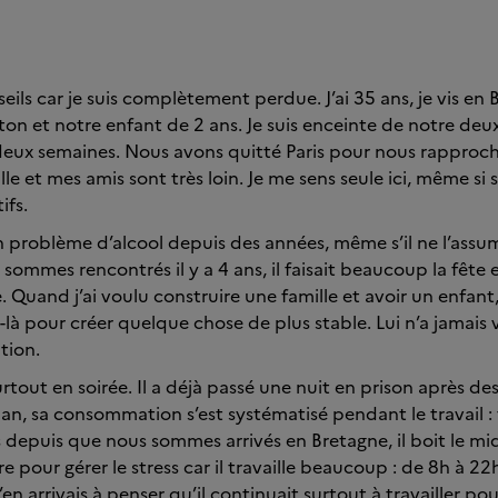
seils car je suis complètement perdue. J’ai 35 ans, je vis en
on et notre enfant de 2 ans. Je suis enceinte de notre deu
eux semaines. Nous avons quitté Paris pour nous rapproche
le et mes amis sont très loin. Je me sens seule ici, même si 
ifs.
 problème d’alcool depuis des années, même s’il ne l’assu
ommes rencontrés il y a 4 ans, il faisait beaucoup la fête 
 Quand j’ai voulu construire une famille et avoir un enfant, 
e-là pour créer quelque chose de plus stable. Lui n’a jamais 
tion.
urtout en soirée. Il a déjà passé une nuit en prison après de
an, sa consommation s’est systématisé pendant le travail : t
s depuis que nous sommes arrivés en Bretagne, il boit le midi 
oire pour gérer le stress car il travaille beaucoup : de 8h à 22
j’en arrivais à penser qu’il continuait surtout à travailler po