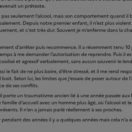
devenait un prétexte.
 pas seulement l’alcool, mais son comportement quand il bo
alement. Depuis notre premier enfant, il n’est plus viole
ement, et c’est très dur. Souvent je m’enferme dans la ch
rement d’arrêter puis recommence. Il a récemment tenu 10 j
temps à me demander l’autorisation de reprendre. Puis il est
olisé et agressif verbalement, sans aucun souvenir le len
si le fait de ne plus boire, d’être stressé, et il me rend res
 boit. Selon lui, les limites que j’essaie de poser autour de l
e de ses conflits.
’il porte un traumatisme ancien lié à une année passée aux 
e famille d’accueil avec un homme plus âgé, où l’alcool et
résents. Il n’en a jamais parlé réellement à ses proches.
sy pendant des années il y a quelques années mais cela n'