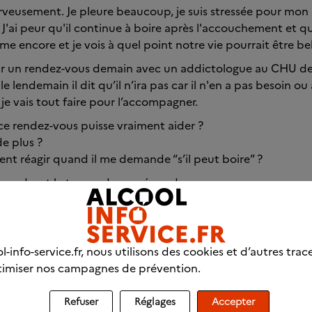
erveusement. Je pleure beaucoup, je suis stressée pour m
J'ai peur qu'il continue à boire après l'accouchement et qu'
ime encore et je vois à quel point notre vie pourrait être bell
enir un rendez-vous demain avec un addictologue au CHU de
r, le lendemain il dit qu’il n’ira pas car il n'en a pas besoin o
, je vais tout faire pour l’accompagner.
e rendez-vous puisse vraiment aider ?
de plus ?
nt réagir quand il me demande “s’il peut boire” ?
 prendront le temps de me répondre.
l-info-service.fr, nous utilisons des cookies et d’autres trac
imiser nos campagnes de prévention.
des discussions
Refuser
Réglages
Accepter