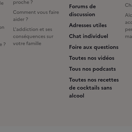
proche ?
de
Cha
Forums de
Comment vous faire
discussion
Alc
aider ?
acc
Adresses utiles
on
L'addiction et ses
pe
Chat individuel
conséquences sur
ma
votre famille
e ?
Foire aux questions
Toutes nos vidéos
Tous nos podcasts
Toutes nos recettes
de cocktails sans
alcool