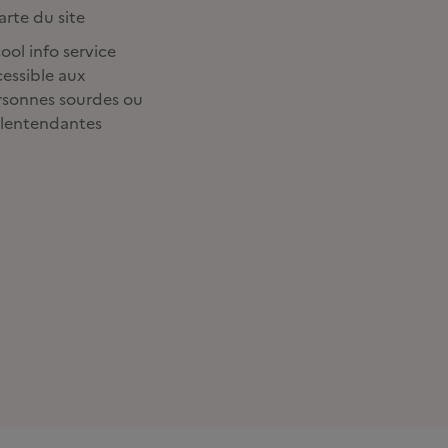
rte du site
ool info service
essible aux
rsonnes sourdes ou
lentendantes