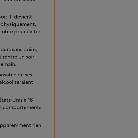
it. Il devient
nt physiquement,
ambre pour éviter
ours sans boire,
 rentré un soir
demain.
ponsable de ses
’alcool seraient
États-Unis à 16
 les comportements
a apparemment rien