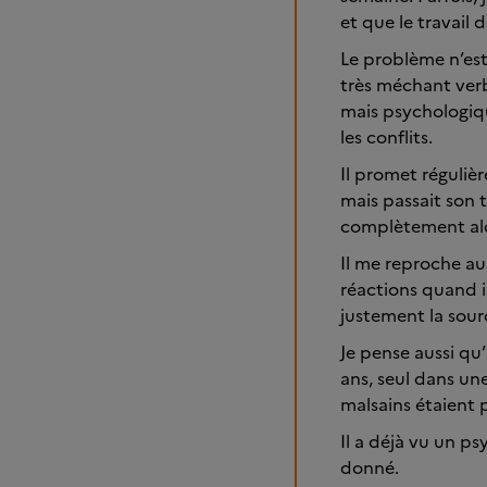
et que le travail 
Le problème n’est
très méchant verb
mais psychologiqu
les conflits.
Il promet réguliè
mais passait son 
complètement alco
Il me reproche aus
réactions quand il
justement la sourc
Je pense aussi qu
ans, seul dans un
malsains étaient p
Il a déjà vu un p
donné.