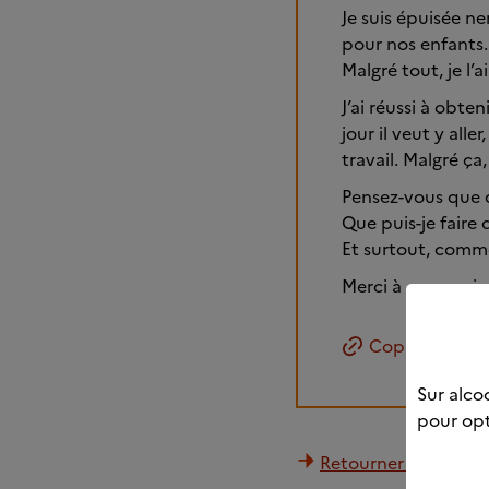
Je suis épuisée n
pour nos enfants. 
Malgré tout, je l’a
J’ai réussi à obt
jour il veut y alle
travail. Malgré ça
Pensez-vous que c
Que puis-je faire 
Et surtout, comme
Merci à ceux qui
Copier le lien
Sur alcoo
pour opt
Retourner à la liste 