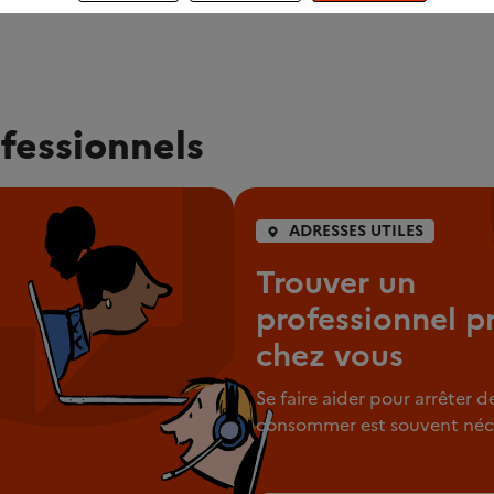
fessionnels
ADRESSES UTILES
Trouver un
professionnel p
chez vous
Se faire aider pour arrêter d
consommer est souvent néce