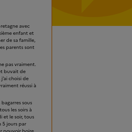
 Bretagne avec
xième enfant et
r de sa famille,
ses parents sont
me pas vraiment.
et buvait de
j’ai choisi de
vraiment réussi à
s bagarres sous
ous les soirs à
et le soir, tous
h 5 jours par
ur pouvoir boire,