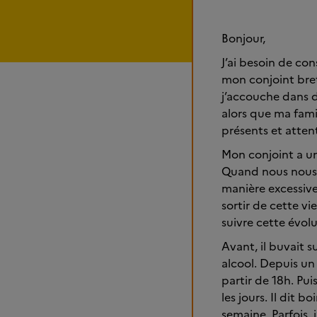
Bonjour,
J’ai besoin de con
mon conjoint bret
j’accouche dans d
alors que ma famil
présents et attent
Mon conjoint a un
Quand nous nous s
manière excessive.
sortir de cette vi
suivre cette évolu
Avant, il buvait s
alcool. Depuis un 
partir de 18h. Pui
les jours. Il dit b
semaine. Parfois, 