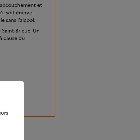
on accouchement et
il soit énervé.
e sans l’alcool.
 Saint-Brieuc. Un
u à cause du
eurs