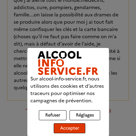
que j'ai alerté tout le monde:medecins,
addictos, cure, pompiers, gendarmes,
famille....on laisse la possibilité aux drames de
se produire alors que pour moi j ai tout fait
même confisquer les clés et la carte bancaire
(choses qu'il ne faut pas faire comme on m'a
dit), mais à défaut d'avoir de l'aide, je
cherchais des solutions. Il y a plus de facilité à
mettre une personne âgée en EHPAD même si
elle ne le souhaite pas, que de soigner un
alcoolique qui est une menace pour lui et les
Sur alcool-info-service.fr, nous
autres. Ça me revolte. Si je peux aider
utilisons des cookies et d’autres
quelqu'un, je le ferai de bon coeur...
traceurs pour optimiser nos
campagnes de prévention.
Retourner à la liste des discussions
Refuser
Réglages
Accepter