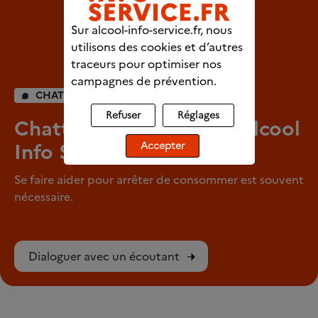
Sur alcool-info-service.fr, nous
utilisons des cookies et d’autres
traceurs pour optimiser nos
campagnes de prévention.
CHAT INDIVIDUEL
Refuser
Réglages
Chattez en direct avec Alcool
Info Service
Accepter
Se faire aider pour arrêter de consommer est souvent
nécessaire.
Dialoguer avec un écoutant