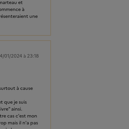
 marteau et
 commence à
présenteraient une
4/01/2024 à 23:18
 surtout à cause
t que je suis
vre" ainsi.
otre cas c'est mon
op mais il n'a pas