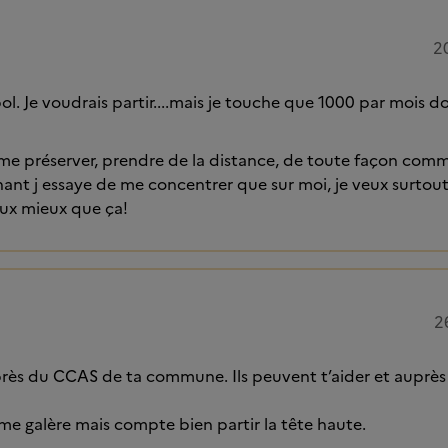
2
e bol. Je voudrais partir....mais je touche que 1000 par mois 
me préserver, prendre de la distance, de toute façon comm
ant j essaye de me concentrer que sur moi, je veux surtou
vaux mieux que ça!
2
près du CCAS de ta commune. Ils peuvent t’aider et auprès
ême galère mais compte bien partir la tête haute.