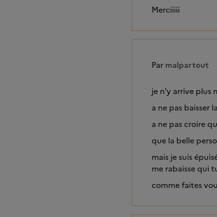
Merciiiii
Par
malpartout
je n'y arrive plus
a ne pas baisser l
a ne pas croire q
que la belle pers
mais je suis épui
me rabaisse qui t
comme faites vou