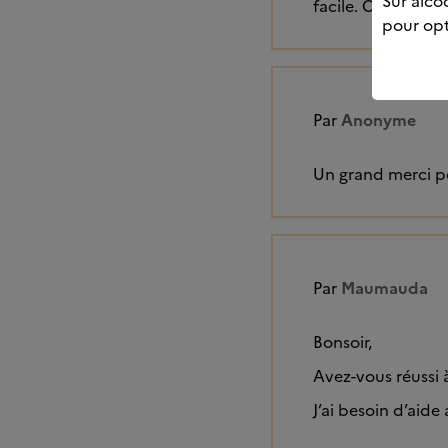
Sur alcoo
facile. Courage !
pour opt
Par
Anonyme
Un grand merci po
Par
Maumauda
Bonsoir,
Avez-vous réussi à
J’ai besoin d’aide