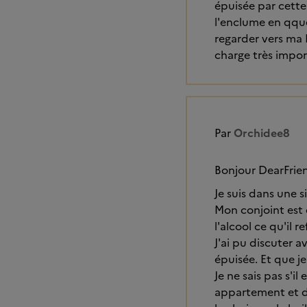
épuisée par cette 
l'enclume en qque
regarder vers ma 
charge très impor
Par
Orchidee8
Bonjour DearFrie
Je suis dans une s
Mon conjoint est 
l'alcool ce qu'il 
J'ai pu discuter a
épuisée. Et que je
Je ne sais pas s'i
appartement et du 