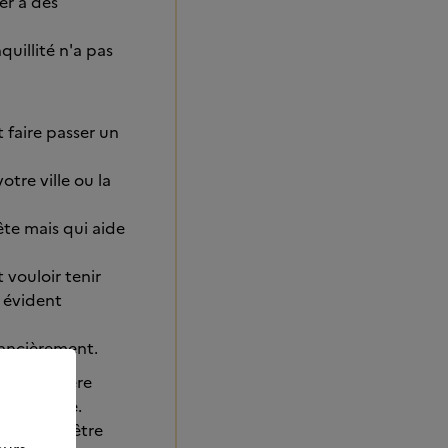
er à des
uillité n'a pas
 faire passer un
otre ville ou la
ête mais qui aide
 vouloir tenir
 évident
nancièrement.
orce j'espère
upportable.
st loin d'être