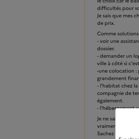
le choix car le b
difficultés pour s
Je sais que mes c
de prix.
Comme solutions 
- voir une assista
dossier.
- demander un loge
ville à côté si c'es
-une colocation :
grandement fina
- l'habitat chez l
compagnie de tem
également.
- l'hébergement c
Je ne sais pas si 
vraiment que vous
Sachez que nous p