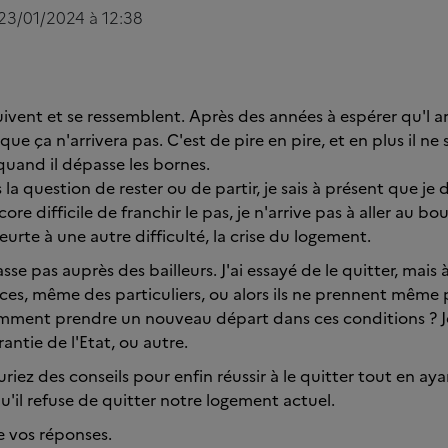
 23/01/2024 à 12:38
ivent et se ressemblent. Après des années à espérer qu'l ar
ue ça n'arrivera pas. C'est de pire en pire, et en plus il n
uand il dépasse les bornes.
la question de rester ou de partir, je sais à présent que je do
ncore difficile de franchir le pas, je n'arrive pas à aller au b
eurte à une autre difficulté, la crise du logement.
se pas auprès des bailleurs. J'ai essayé de le quitter, mais 
ces, même des particuliers, ou alors ils ne prennent même 
ment prendre un nouveau départ dans ces conditions ? Je 
antie de l'Etat, ou autre.
riez des conseils pour enfin réussir à le quitter tout en ayan
qu'il refuse de quitter notre logement actuel.
e vos réponses.