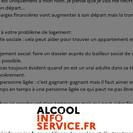
ail est uniquement à mon nom. Je pense que je vais me heurt
on départ...
harges financières vont augmenter à son départ mais la tranq
à votre problème de logement:
nte sociale : cela peut aider pour trouver un appartement et
ment social: faire un dossier auprès du bailleur social de v
t possible.
 pas toujours évident quand on est un vrai adulte dans sa t
ncièrement.
a personne âgée : c'est gagnant- gagnant mais il faut aimer et
ps en temps à une personne âgée ce qui peut ne pas être
hez un proche: solution temporaire mais qui peut aider fi
j'ai pu vous aider mais sachez que tout doit être tenté. Et a f
 trouverez un logement car je sais que la situation est ins
ouvons discuter et nous soutenir dans cette épreuve qui e