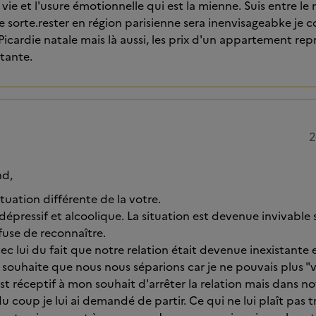
vie et l'usure émotionnelle qui est la mienne. Suis entre le
 sorte.rester en région parisienne sera inenvisageabke je
Picardie natale mais là aussi, les prix d'un appartement re
tante.
2
nd,
ituation différente de la votre.
dépressif et alcoolique. La situation est devenue invivable
refuse de reconnaître.
vec lui du fait que notre relation était devenue inexistante e
 souhaite que nous nous séparions car je ne pouvais plus "vi
l est réceptif à mon souhait d'arrêter la relation mais dans n
coup je lui ai demandé de partir. Ce qui ne lui plaît pas tr