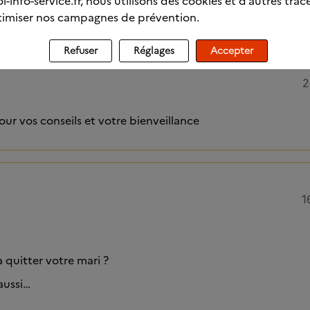
l-info-service.fr, nous utilisons des cookies et d’autres trac
imiser nos campagnes de prévention.
Refuser
Réglages
Accepter
2
ur vos conseils et votre bienveillance
1
 quitter votre mari ?
 aussi…