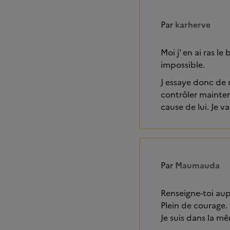
Par
karherve
Moi j' en ai ras l
impossible.
J essaye donc de 
contrôler mainten
cause de lui. Je 
Par
Maumauda
Renseigne-toi au
Plein de courage.
Je suis dans la m