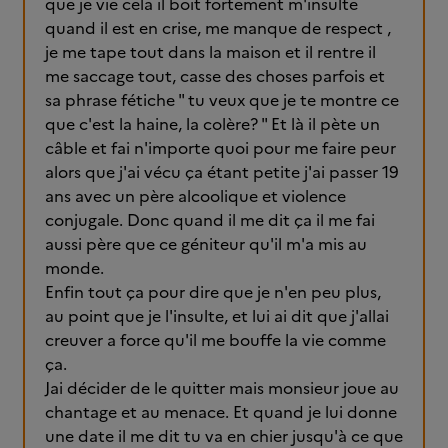
que je vie cela il boit fortement m'insulte
quand il est en crise, me manque de respect ,
je me tape tout dans la maison et il rentre il
me saccage tout, casse des choses parfois et
sa phrase fétiche " tu veux que je te montre ce
que c'est la haine, la colère? " Et là il pète un
câble et fai n'importe quoi pour me faire peur
alors que j'ai vécu ça étant petite j'ai passer 19
ans avec un père alcoolique et violence
conjugale. Donc quand il me dit ça il me fai
aussi père que ce géniteur qu'il m'a mis au
monde.
Enfin tout ça pour dire que je n'en peu plus,
au point que je l'insulte, et lui ai dit que j'allai
creuver a force qu'il me bouffe la vie comme
ça.
Jai décider de le quitter mais monsieur joue au
chantage et au menace. Et quand je lui donne
une date il me dit tu va en chier jusqu'à ce que