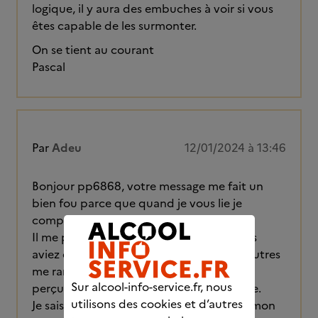
logique, il y aura des embuches à voir si vous
êtes capable de les surmonter.
On se tient au courant
Pascal
Par
Adeu
12/01/2024 à 13:46
Bonjour pp6868, votre message me fait un
bien fou parce que quand je vous lie je
comprend ce qu'il vie.
Il me parle pas mais votre façon que vous
aviez de résonner avec les cachettes et autres
me ramène a ce que lui fait et je lavai pas
Sur alcool-info-service.fr, nous
perçu comme cela bien avant de vous lire.
utilisons des cookies et d’autres
Je sais que je réagis mal du a mon passé, mon