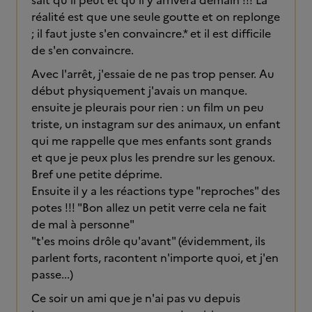
sait qu'il peut et qu'il y arrivera demain !!! La
réalité est que une seule goutte et on replonge
; il faut juste s'en convaincre.* et il est difficile
de s'en convaincre.
Avec l'arrêt, j'essaie de ne pas trop penser. Au
début physiquement j'avais un manque.
ensuite je pleurais pour rien : un film un peu
triste, un instagram sur des animaux, un enfant
qui me rappelle que mes enfants sont grands
et que je peux plus les prendre sur les genoux.
Bref une petite déprime.
Ensuite il y a les réactions type "reproches" des
potes !!! "Bon allez un petit verre cela ne fait
de mal à personne"
"t'es moins drôle qu'avant" (évidemment, ils
parlent forts, racontent n'importe quoi, et j'en
passe...)
Ce soir un ami que je n'ai pas vu depuis