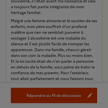
souvienne, il l'était avant ma naissance et cela
a toujours fait partie intégrante de mon
héritage familial.
Malgré une femme aimante et le soutien de ses
enfants, mon père souffrait d'un profond
malêtre que rien ne semblait parvenir à
soulager. L'alcoolisme est une maladie du
silence et il est plutôt facile de tromper les
apparences. Dans ma famille, chacun gérait
dans son coin la maladie. Plus ou moins bien.
Et la loi tacite était de n'en parler à personne
en dehors de la famille, sous peine de trahir la
confiance de mes parents. Pour l'extérieur,
tout allait parfaitement et nous faisions tous
très bien semblant. L'entourage d'une
personne alcoolique est parfois démuni face à
Répondre au fil de discussion
ce problème. Se confier aux amis et aux
proches a ses limites. En tous les cas, ignorer le
problème ne vous mènera nulle part. Bien au