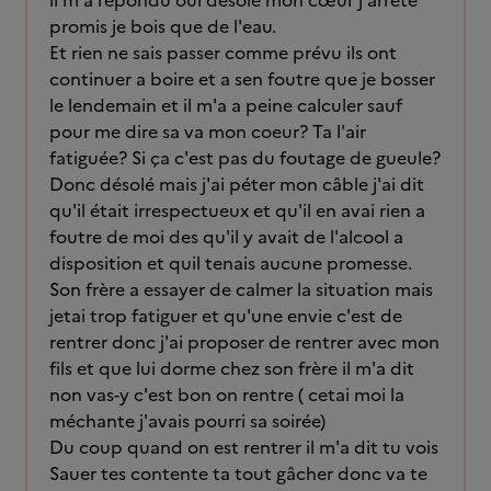
il m'a répondu oui désolé mon cœur j'arrête
promis je bois que de l'eau.
Et rien ne sais passer comme prévu ils ont
continuer a boire et a sen foutre que je bosser
le lendemain et il m'a a peine calculer sauf
pour me dire sa va mon coeur? Ta l'air
fatiguée? Si ça c'est pas du foutage de gueule?
Donc désolé mais j'ai péter mon câble j'ai dit
qu'il était irrespectueux et qu'il en avai rien a
foutre de moi des qu'il y avait de l'alcool a
disposition et quil tenais aucune promesse.
Son frère a essayer de calmer la situation mais
jetai trop fatiguer et qu'une envie c'est de
rentrer donc j'ai proposer de rentrer avec mon
fils et que lui dorme chez son frère il m'a dit
non vas-y c'est bon on rentre ( cetai moi la
méchante j'avais pourri sa soirée)
Du coup quand on est rentrer il m'a dit tu vois
Sauer tes contente ta tout gâcher donc va te