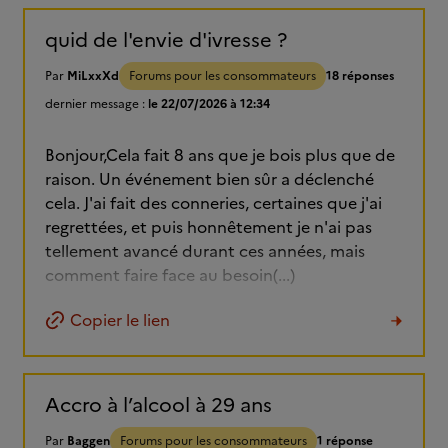
quid de l'envie d'ivresse ?
Par
MiLxxXd
Forums pour les consommateurs
18 réponses
dernier message :
le 22/07/2026 à 12:34
Bonjour,Cela fait 8 ans que je bois plus que de
raison. Un événement bien sûr a déclenché
cela. J'ai fait des conneries, certaines que j'ai
regrettées, et puis honnêtement je n'ai pas
tellement avancé durant ces années, mais
comment faire face au besoin(...)
Copier le lien
Accro à l’alcool à 29 ans
Par
Baggen
Forums pour les consommateurs
1 réponse