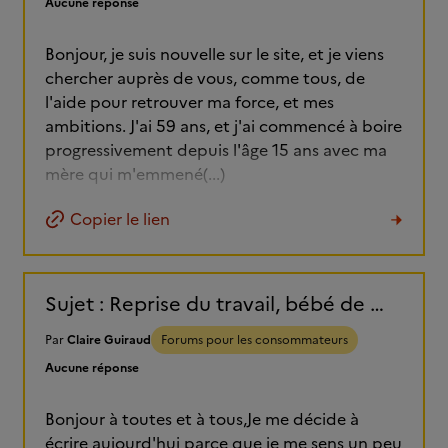
Aucune réponse
Bonjour, je suis nouvelle sur le site, et je viens
chercher auprès de vous, comme tous, de
l'aide pour retrouver ma force, et mes
ambitions. J'ai 59 ans, et j'ai commencé à boire
progressivement depuis l'âge 15 ans avec ma
mère qui m'emmené(...)
Copier le lien
Sujet : Reprise du travail, bébé de 7 mois, Ritaline et alcool... Je me sens dépassée et j'ai besoin de témoignages.
Par
Claire Guiraud
Forums pour les consommateurs
Aucune réponse
Bonjour à toutes et à tous,Je me décide à
écrire aujourd'hui parce que je me sens un peu