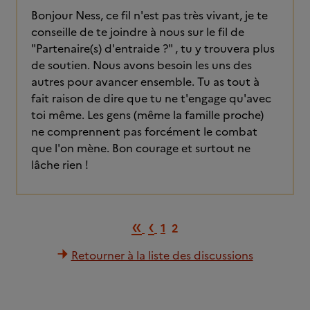
Bonjour Ness, ce fil n'est pas très vivant, je te
conseille de te joindre à nous sur le fil de
"Partenaire(s) d'entraide ?" , tu y trouvera plus
de soutien. Nous avons besoin les uns des
autres pour avancer ensemble. Tu as tout à
fait raison de dire que tu ne t'engage qu'avec
toi même. Les gens (même la famille proche)
ne comprennent pas forcément le combat
que l'on mène. Bon courage et surtout ne
lâche rien !
Première page
Page précédente
«
‹
1
2
Retourner à la liste des discussions