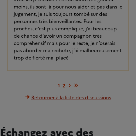
moins, ils sont là pour nous aider et pas dans le
jugement, je suis toujours tombé sur des
personnes très bienveillantes. Pour les
proches, c’est plus compliqué, j’ai beaucoup
de chance d’avoir un compagnon très
compréhensif mais pour le reste, je n’oserais
pas aborder ma rechute, j’ai malheureusement
trop de fierté mal placé
Page suivante
Dernière page
›
»
1
2
Retourner à la liste des discussions
Échangez avec des