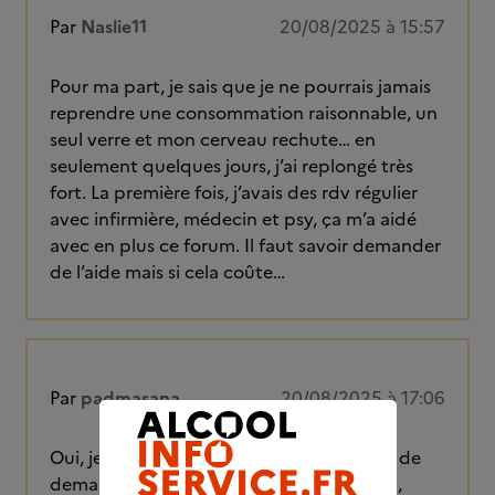
Par
Naslie11
20/08/2025 à 15:57
Pour ma part, je sais que je ne pourrais jamais
reprendre une consommation raisonnable, un
seul verre et mon cerveau rechute… en
seulement quelques jours, j’ai replongé très
fort. La première fois, j’avais des rdv régulier
avec infirmière, médecin et psy, ça m’a aidé
avec en plus ce forum. Il faut savoir demander
de l’aide mais si cela coûte…
Par
padmasana
20/08/2025 à 17:06
Oui, je te confirme que c'est très très dur de
demander de l'aide, cette culpabilisation,