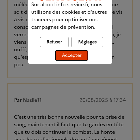
mêlée de honte est très dure à gérer que ce
Sur alcool-info-service.fr, nous
soit dans notre entourage proche, comme vis
utilisons des cookies et d’autres
à vis d'inconnus. Sur le modèle de
traceurs pour optimiser nos
consommation, je suis comme toi, un seul
campagnes de prévention.
verre et c'est le début de la fin. Bon, sinon, je
viens de recevoir les résultats de ma PdS...
Refuser
Réglages
oufff, je m'en sors très bien, bien mieux
Accepter
qu'espéré, je vais pouvoir me détendre un
peu.
Par
Naslie11
20/08/2025 à 17:34
C’est une très bonne nouvelle pour ta prise de
sang, maintenant il faut que tu gardes en tête
que tu dois continuer le combat. La honte
avec les professionnels de santé me gênent