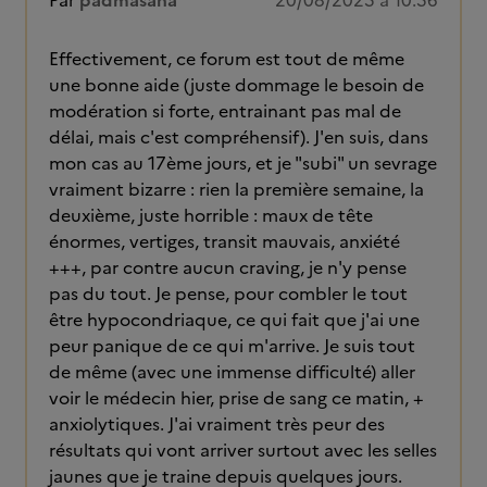
Par
padmasana
20/08/2025 à 10:56
Effectivement, ce forum est tout de même
une bonne aide (juste dommage le besoin de
modération si forte, entrainant pas mal de
délai, mais c'est compréhensif). J'en suis, dans
mon cas au 17ème jours, et je "subi" un sevrage
vraiment bizarre : rien la première semaine, la
deuxième, juste horrible : maux de tête
énormes, vertiges, transit mauvais, anxiété
+++, par contre aucun craving, je n'y pense
pas du tout. Je pense, pour combler le tout
être hypocondriaque, ce qui fait que j'ai une
peur panique de ce qui m'arrive. Je suis tout
de même (avec une immense difficulté) aller
voir le médecin hier, prise de sang ce matin, +
anxiolytiques. J'ai vraiment très peur des
résultats qui vont arriver surtout avec les selles
jaunes que je traine depuis quelques jours.