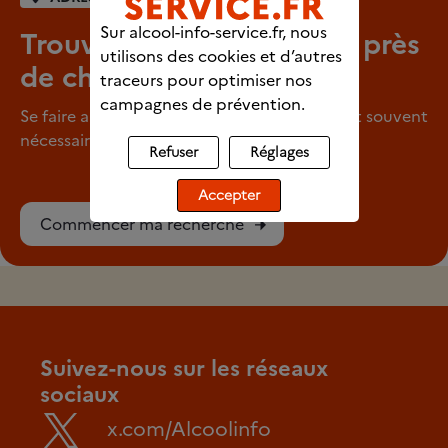
Sur alcool-info-service.fr, nous
Trouver un professionnel près
utilisons des cookies et d’autres
de chez vous
traceurs pour optimiser nos
campagnes de prévention.
Se faire aider pour arrêter de consommer est souvent
nécessaire.
Refuser
Réglages
Accepter
Commencer ma recherche
Suivez-nous sur les réseaux
sociaux
x.com/Alcoolinfo