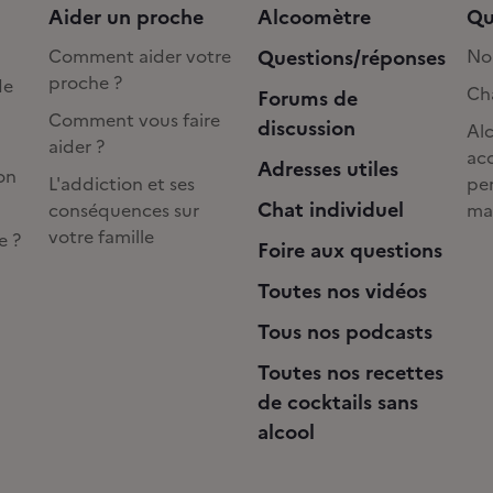
Aider un proche
Alcoomètre
Qu
Comment aider votre
Questions/réponses
No
proche ?
de
Cha
Forums de
Comment vous faire
discussion
Alc
aider ?
acc
Adresses utiles
on
L'addiction et ses
pe
Chat individuel
conséquences sur
ma
votre famille
e ?
Foire aux questions
Toutes nos vidéos
Tous nos podcasts
Toutes nos recettes
de cocktails sans
alcool