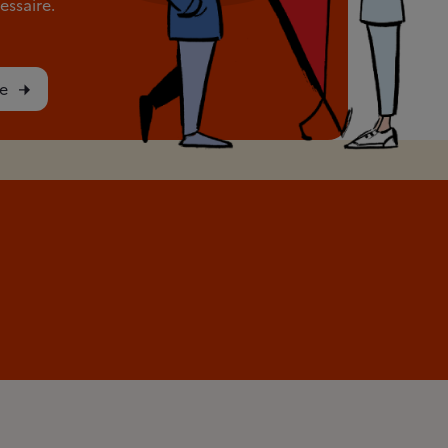
ssaire.
e