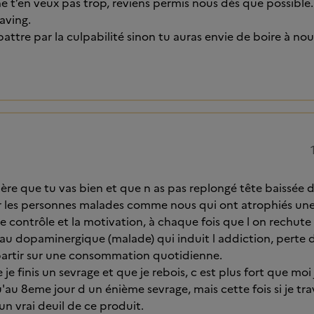
ne t’en veux pas trop, reviens permis nous dès que possible.
raving.
battre par la culpabilité sinon tu auras envie de boire à no
père que tu vas bien et que n as pas replongé tête baissée d
 les personnes malades comme nous qui ont atrophiés une
e contrôle et la motivation, à chaque fois que l on rechute 
u dopaminergique (malade) qui induit l addiction, perte d
partir sur une consommation quotidienne.
je finis un sevrage et que je rebois, c est plus fort que moi
qu'au 8eme jour d un énième sevrage, mais cette fois si je trav
 un vrai deuil de ce produit.