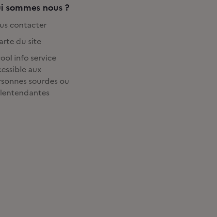
i sommes nous ?
us contacter
rte du site
ool info service
essible aux
rsonnes sourdes ou
lentendantes