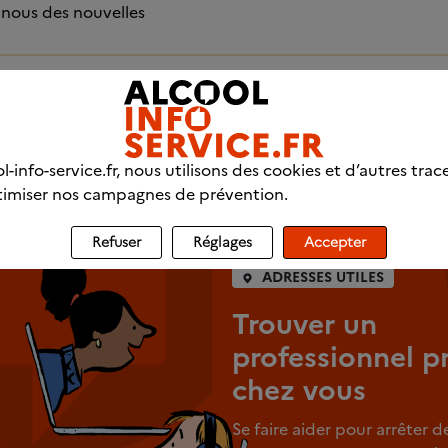
 nous des nouvelles
des discussions
l-info-service.fr, nous utilisons des cookies et d’autres trac
fessionnels
imiser nos campagnes de prévention.
Refuser
Réglages
Accepter
ADRESSES UTILES
Trouver un
professionnel p
chez vous
Se faire aider pour arrêter d