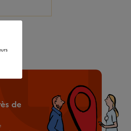
eurs
rès de
e