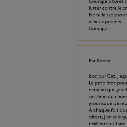
Courage à toi et 
lutter contre le c
Ne te laisse pas a
vicieux pervers.
Courage !
Par
Rocca
bonjour Cat, j es
Le problème pour
cerveau qui gère l
système du cervea
gros risque de re
A chaque fois que 
direct, j en suis 
résilience et faire