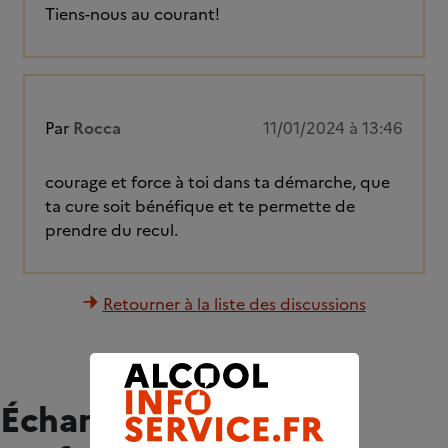
Tiens-nous au courant!
Par
Rocca
11/01/2024 à 13:46
courage et force à toi dans ta démarche, que
ta cure soit bénéfique et te permette de
prendre du recul.
Retourner à la liste des discussions
Échangez avec des