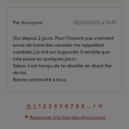
Par
Anonyme
02/02/2022 à 15:41
Oui depuis 2 jours. Pour l'instant pas vraiment
envie de boire des nausées me rappellent
combien j'ai tiré sur la gourde. Il semble que
cela passe en quelques jours.
Sebos il est temps de te réveiller en étant fier
de toi.
Bonne continuité à tous.
Première page
Page précédente
Page suiv
Dernièr
«
‹
›
»
1
2
3
4
5
6
7
8
9
…
Retourner à la liste des discussions