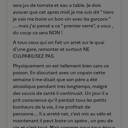
sera jus de tomate et eau a table. Je dois
avouer que cet apres midi je me suis dit " tiens
je vais me boire un bon vin avec les garçons "
.... mais j'ai pensé a ce " premier verre", a vous ,
du coup ca sera NON !
A tous ceux qui on fait un arret sur le quai
d'une gare, remonter et surtout NE
CULPABILISEZ PAS.
Physiquement on est tellement bien sans ce
poison. En discutant avec un copain cette
semaine il me disait que son père a été
alcoolique pendant tres longtemps, malgré
des soucis de santé il continuait. Un jour il a
prit conscience qu'il perdait tous les petits
bonheurs de la vie, il ne profitait de
personne.... Il a arreté net, s'est mis au vélo et
maintenant il peut boire un apéro , un peu de
vin et c'est tout. Mais sommes nous tous égaux