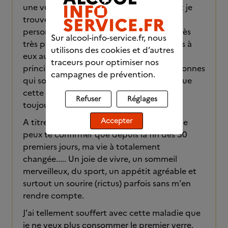
une vue très large de la problématique et je
trouve que cette vidéo permet à des
personnes qui sont dans des situations très
Sur alcool-info-service.fr, nous
très précaires de savoir que nous pensons à
utilisons des cookies et d’autres
eux aussi. La STE nous formalise sur des
traceurs pour optimiser nos
principes.... Il est important pour les personnes
campagnes de prévention.
qui sont de temps en temps sur le quai que
cette bataille est difficile mais qu'il y a
Refuser
Réglages
toujours des solutions.
Accepter
A titre perso, j'attaque ma journée 32 et je
peux te confirmer que depuis la fin des 30
premiers jours, ma vie à totalement
changée..... Un joie de vivre, un sommeil
merveilleux, du sport, un appétit agréable et
surtout un sourire (rictus) parfois sans m'en
rendre compte.
J'ai tellement souffert avec cette maladie que
je ne veux plus consommer le premier verre.