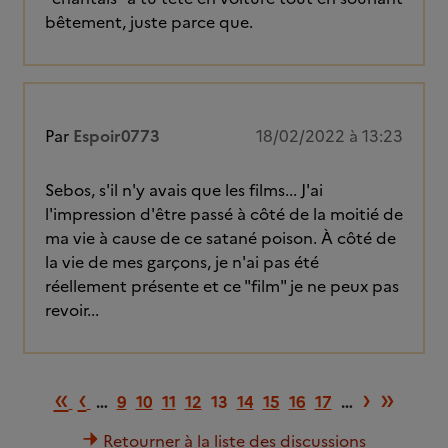
bêtement, juste parce que.
Par
Espoir0773
18/02/2022 à 13:23
Sebos, s'il n'y avais que les films... J'ai
l'impression d'être passé à côté de la moitié de
ma vie à cause de ce satané poison. À côté de
la vie de mes garçons, je n'ai pas été
réellement présente et ce "film" je ne peux pas
revoir...
Première page
Page précédente
Page s
Dern
«
‹
›
»
…
9
10
11
12
13
14
15
16
17
…
Retourner à la liste des discussions