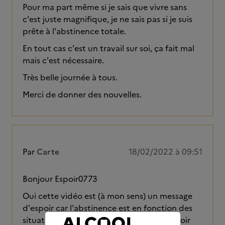
Pour ma part même si je sais que vivre sans
c'est juste magnifique, je ne sais pas si je suis
prête à l'abstinence totale.
En tout cas c'est un travail sur soi, ça fait mal
mais c'est nécessaire.
Très belle journée à tous.
Merci de donner des nouvelles.
Par
Carte
18/02/2022 à 09:51
Bonjour Espoir0773
Oui cette vidéo est (à mon sens) un message
d'espoir car l'abstinence est en fonction des
situations des uns et des autres, il faut avoir