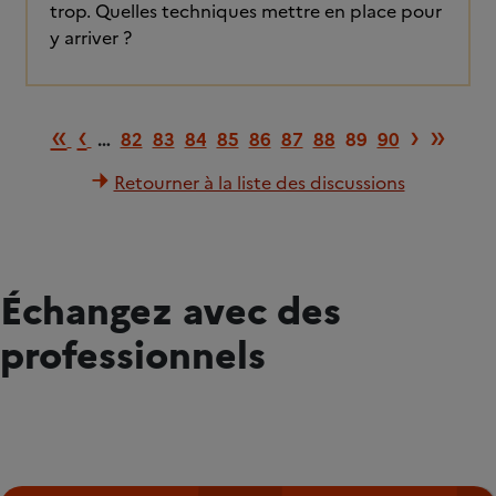
trop. Quelles techniques mettre en place pour
y arriver ?
Première page
Page précédente
Page 
Dern
«
‹
›
»
…
82
83
84
85
86
87
88
89
90
Retourner à la liste des discussions
Échangez avec des
professionnels