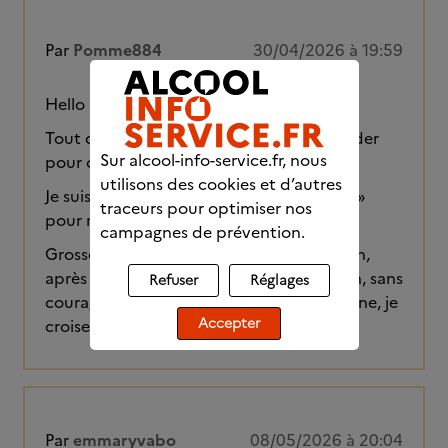
Par
Pomme884
30/04/2026 à 19:59
Hello à toutes et tous,
Tout d’abord un immense merci à Rewinder
Sur alcool-info-service.fr, nous
pour ce fil qui fut si actif grâce à lui.
utilisons des cookies et d’autres
Je suis passée sur « partenaire d’entraide »
traceurs pour optimiser nos
pour retrouver plus d’activité.
campagnes de prévention.
Grosses bises à toutes et tous, J34 demain,
après une longue rechute de plus d’un an, sans
Refuser
Réglages
courage ni volonté. Cette fois sera la bonne, je
Accepter
croise les doigts. Je me sens forte, enfin.
Par
emmaryvabo
08/05/2026 à 20:04