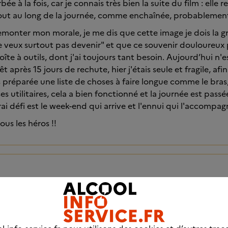
e à la fois, car je connais très bien la suite du film : elle r
 tout au long de la journée, comme enchaînée, probablement
emonter mon morale, je me dis que cette image je dois la
ne veux surtout pas devenir" et que ce souvenir douloureux
îte à outils, dont j'ai toujours tant besoin. Aujourd’hui n'
t après 15 jours de rechute, hier j'étais seule et fragile, afi
s préparée une liste de choses à faire longue comme le bra
es utilitaires, cela a bien fonctionné et la journée est pas
ai défi est le week-end qui arrive et l'ennui qui l'accompagn
us les héros !!
u. Un décembre sec suivi d'un janvier peut-être sec. Le mora
et tous.