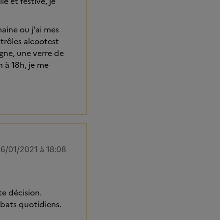
 et festive, je
maine ou j'ai mes
trôles alcootest
gne, une verre de
h à 18h, je me
6/01/2021 à 18:08
te décision.
mbats quotidiens.