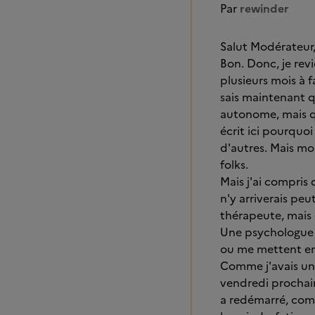
Par
rewinder
Salut Modérateur,
Bon. Donc, je revi
plusieurs mois à f
sais maintenant qu
autonome, mais qu'
écrit ici pourquoi
d'autres. Mais moi, 
folks.
Mais j'ai compris 
n'y arriverais peu
thérapeute, mais 
Une psychologue d
ou me mettent en
Comme j'avais une
vendredi prochain
a redémarré, comm