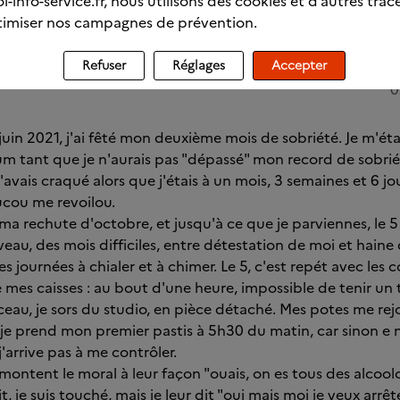
l-info-service.fr, nous utilisons des cookies et d’autres trac
imiser nos campagnes de prévention.
Refuser
Réglages
Accepter
0
juin 2021, j'ai fêté mon deuxième mois de sobriété. Je m'éta
rum tant que je n'aurais pas "dépassé" mon record de sobri
avais craqué alors que j'étais à un mois, 3 semaines et 6 jour
ucou me revoilou.
 ma rechute d'octobre, et jusqu'à ce que je parviennes, le 5 a
au, des mois difficiles, entre détestation de moi et haine d
es journées à chialer et à chimer. Le 5, c'est repét avec les c
re mes caisses : au bout d'une heure, impossible de tenir un
eau, je sors du studio, en pièce détaché. Mes potes me rejoi
e je prend mon premier pastis à 5h30 du matin, car sinon e
'arrive pas à me contrôler.
remontent le moral à leur façon "ouais, on es tous des alcoolos
, je suis touché, mais je leur dit "oui mais moi je veux arrêt