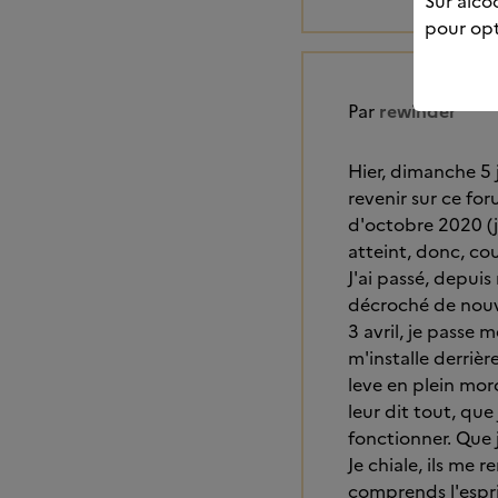
Sur alcoo
pour opt
Par
rewinder
Hier, dimanche 5 
revenir sur ce fo
d'octobre 2020 (j'
atteint, donc, co
J'ai passé, depuis
décroché de nouve
3 avril, je passe m
m'installe derriè
leve en plein morc
leur dit tout, qu
fonctionner. Que j
Je chiale, ils me 
comprends l'esprit