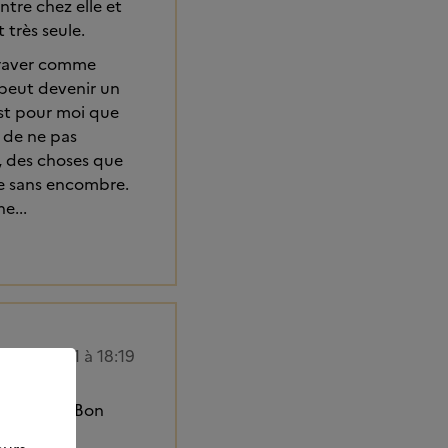
entre chez elle et
 très seule.
 graver comme
 peut devenir un
est pour moi que
n de ne pas
s, des choses que
sée sans encombre.
e...
18/01/2021 à 18:19
l est bon. Bon