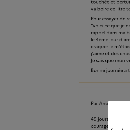
touchée et perturbé
va boire ce litre
Pour essayer de r
"voici ce que je 
rappel dans ma bo
le 4ème jour d'arrê
craquer je m'étai
j'aime et des chos
Je sais que mon vr
Bonne journée à to
Par
Anonyme
49 jours sans tut
courage à toutes 