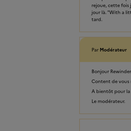
rejoue, cette fois
jour là. "With a l
tard.
Par
Modérateur
Bonjour Rewinder
Content de vous r
A bientôt pour la 
Le modérateur.