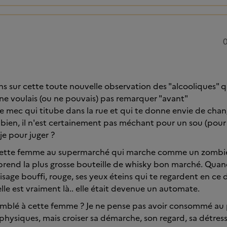
0
ins sur cette toute nouvelle observation des "alcooliques" 
ne voulais (ou ne pouvais) pas remarquer "avant"
le mec qui titube dans la rue et qui te donne envie de chang
 bien, il n'est certainement pas méchant pour un sou (pour 
-je pour juger ?
 cette femme au supermarché qui marche comme un zombie 
 prend la plus grosse bouteille de whisky bon marché. Quand
visage bouffi, rouge, ses yeux éteins qui te regardent en ce
 elle est vraiment là.. elle était devenue un automate.
semblé à cette femme ? Je ne pense pas avoir consommé au 
 physiques, mais croiser sa démarche, son regard, sa détre