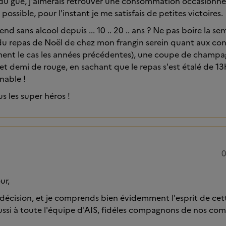
du gué, j'aimerais retrouver une consommation occasionnelle
possible, pour l'instant je me satisfais de petites victoires.
d sans alcool depuis ... 10 .. 20 .. ans ? Ne pas boire la se
 du repas de Noël de chez mon frangin serein quant aux con
ement le cas les années précédentes), une coupe de champa
et demi de rouge, en sachant que le repas s'est étalé de 13
nable !
 les super héros !
0
ur,
 décision, et je comprends bien évidemment l'esprit de cet
ussi à toute l'équipe d'AIS, fidéles compagnons de nos co