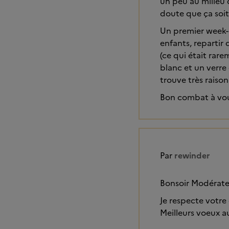
un peu au milieu 
doute que ça soit 
Un premier week-en
enfants, repartir
(ce qui était rar
blanc et un verre 
trouve très raison
Bon combat à vous
Par
rewinder
Bonsoir Modérate
Je respecte votre
Meilleurs voeux a