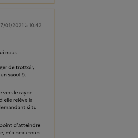
7/01/2021 à 10:42
qui nous
er de trottoir,
un saoul !).
vers le rayon
 elle relève la
 demandant si tu
point d'atteindre
sse, m'a beaucoup