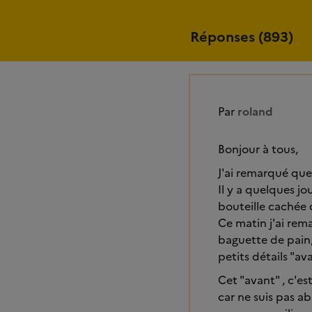
Réponses (893)
Par
roland
Bonjour à tous,
J'ai remarqué que
Il y a quelques j
bouteille cachée 
Ce matin j'ai rem
baguette de pain, i
petits détails "ava
Cet "avant" , c'e
car ne suis pas 