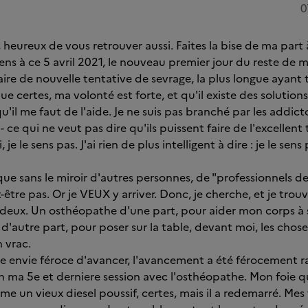
0
 heureux de vous retrouver aussi. Faites la bise de ma part 
ens à ce 5 avril 2021, le nouveau premier jour du reste de ma
aire de nouvelle tentative de sevrage, la plus longue ayant t
e certes, ma volonté est forte, et qu'il existe des solution
il me faut de l'aide. Je ne suis pas branché par les addicto
 - ce qui ne veut pas dire qu'ils puissent faire de l'excellent 
je le sens pas. J'ai rien de plus intelligent à dire : je le sens 
que sans le miroir d'autres personnes, de "professionnels de 
t-être pas. Or je VEUX y arriver. Donc, je cherche, et je tro
deux. Un osthéopathe d'une part, pour aider mon corps à 
'autre part, pour poser sur la table, devant moi, les chose
 vrac.
 envie féroce d'avancer, l'avancement a été férocement rap
 ma 5e et derniere session avec l'osthéopathe. Mon foie 
e un vieux diesel poussif, certes, mais il a redemarré. Mes