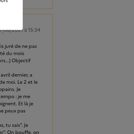
eurs
7/06/2021 à 15:34
is juré de ne pas
été du mois
s...) Objectif
vril dernier, a
e moi. Le 2 et le
opains. Je
 tempo : je me
gnent. Et là je
 ne peux pas
, tu sais". Je
er". On bouffe, on