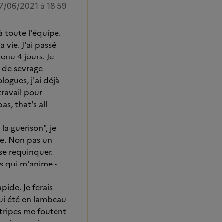
7/06/2021 à 18:59
à toute l'équipe.
 vie. J'ai passé
enu 4 jours. Je
s de sevrage
logues, j'ai déjà
travail pour
pas, that's all
la guerison", je
uve. Non pas un
se requinquer.
s qui m'anime -
ide. Je ferais
qui été en lambeau
 tripes me foutent