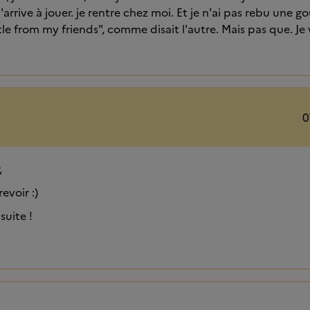
 j'arrive à jouer. je rentre chez moi. Et je n'ai pas rebu une 
ittle from my friends", comme disait l'autre. Mais pas que. J
0
,
evoir :)
suite !