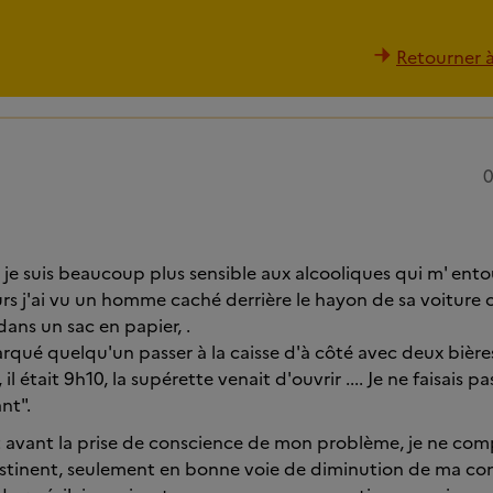
Retourner à 
0
 je suis beaucoup plus sensible aux alcooliques qui m' ento
ours j'ai vu un homme caché derrière le hayon de sa voiture 
dans un sac en papier, .
arqué quelqu'un passer à la caisse d'à côté avec deux bière
l était 9h10, la supérette venait d'ouvrir .... Je ne faisais p
nt".
st avant la prise de conscience de mon problème, je ne comp
abstinent, seulement en bonne voie de diminution de ma c