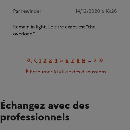
Par
rewinder
14/12/2020 à 18:26
Remain in light. Le titre exact est "the
overload"
Première page
Page précédente
Page suiv
Dernièr
«
‹
›
»
1
2
3
4
5
6
7
8
9
…
Retourner à la liste des discussions
Échangez avec des
professionnels