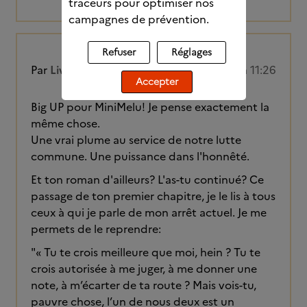
traceurs pour optimiser nos
campagnes de prévention.
Refuser
Réglages
Par
Liv
01/08/2023 à 11:26
Accepter
Big UP pour MiniMelu! Je pense exactement la
même chose.
Une vrai plume au service de notre lutte
commune. Une puissance dans l'honnêté.
Et ton roman d'ailleurs? L'as-tu continué? Ce
passage de ton premier chapitre, je le lis à tous
ceux à qui je parle de mon arrêt actuel. Je me
permets de le reprendre:
"« Tu te crois meilleure que moi, hein ? Tu te
crois autorisée à me juger, à me donner une
note, à m’écarter de ta route ? Mais vois-tu,
pauvre chose, l’un de nous deux est un