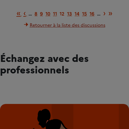
Première page
Page précédente
Page s
Derni
«
‹
›
»
…
8
9
10
11
12
13
14
15
16
…
Retourner à la liste des discussions
Échangez avec des
professionnels