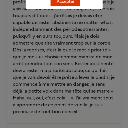
profitant de la période calme au travail mais je
Accepter
vais avoir une année de fou dingues. Je me suis
toujours dit que si j’arrêtais je devais être
capable de rester abstinente no matter what,
indépendamment des périodes stressantes,
puisqu’il y en aura toujours. Mais je dois
admettre que tire vraiment trop sur la corde.
Dès la reprises, c’est là que le mot « priorité »
que je me suis choisie comme mantra de mon
arrêt prendra tout son sens. Rester abstinente
devra rester ma priorité absolue, ce qui fait
que je vais devoir être prête à lever le pied si je
commence à me mettre en danger. Je sens
déjà la petite voix dans ma tête qui se marre «
Haha, oui, oui, c’est cela…. ». J’ai vraiment tout
à apprendre de ce point de vue-là, je suis
preneuse de tout bon conseil !