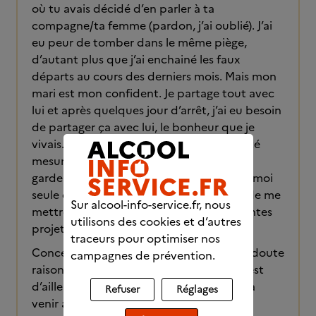
où tu avais décidé d’en parler à ta
compagne/ta femme (pardon, j’ai oublié). J’ai
eu peur de tomber dans le même piège,
d’autant plus que j’ai enchainé les faux
départs au cours des derniers mois. Mais mon
mari est mon confident. Je partage tout avec
lui et après quelques jour d’arrêt, j’ai eu besoin
de partager ça avec lui, le bonheur que je
vivais. J’ai bien aimé sa réaction. Il est resté
mesuré et s’est limité à m’écouter. Mais je
garde bien en tête que c’est pour moi et moi
seule que j’arrête, pas pour lui. Je refuse de me
Sur alcool-info-service.fr, nous
mettre la pression par rapport à ses attentes
utilisons des cookies et d’autres
projetées.
traceurs pour optimiser nos
Concernant la profession, oui, tu as sans doute
campagnes de prévention.
raison, le vrai problème est le stress et c’est
d’ailleurs ce qui m’inquiète pour l’année à
Refuser
Réglages
venir après la reprise. J’ai réussi à arrêter