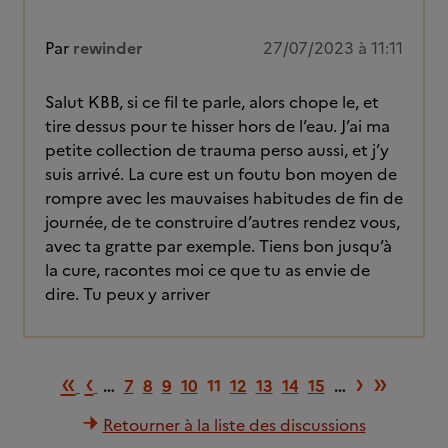
Par
rewinder
27/07/2023 à 11:11
Salut KBB, si ce fil te parle, alors chope le, et
tire dessus pour te hisser hors de l’eau. J’ai ma
petite collection de trauma perso aussi, et j’y
suis arrivé. La cure est un foutu bon moyen de
rompre avec les mauvaises habitudes de fin de
journée, de te construire d’autres rendez vous,
avec ta gratte par exemple. Tiens bon jusqu’à
la cure, racontes moi ce que tu as envie de
dire. Tu peux y arriver
Première page
Page précédente
Page s
Derni
«
‹
›
»
…
7
8
9
10
11
12
13
14
15
…
Retourner à la liste des discussions