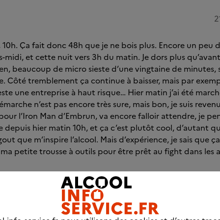
2
 10h. Ça fait donc 48h que je ne bois plus. Encore un peu 
s-midi, et cette nuit vers 3h du matin. Je dors plus qu’avan
en, beaucoup de micro sieste d’une vingtaine de minutes,
lire. Côté tremblement ça continue à baisser, mais par exemp
este une entreprise à haut risque… Hier matin j’ai été mar
marche n’est pas encore très sure, mais bon, je suis revenu
 pour l’Iron Man d’Embrun, va encore falloir attendre, je p
 depuis hier matin 10h, et ça c’est plutôt cool, d’autant qu
gout que m’inspire l’alcool. Mais d’expérience, je sais que ç
 ma petite trousse à outils pour être prêt au fight dans les 
22