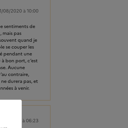
1/08/2020 à 10:00
de sentiments de
t, mais pas
 souvent quand je
le se couper les
ché pendant une
 à bon port, c’est
ense. Aucune
’au contraire,
a ne durera pas, et
années à venir.
/08/2020 à 06:23