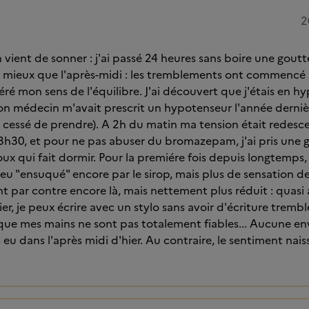
2
 vient de sonner : j'ai passé 24 heures sans boire une goutte
té mieux que l'après-midi : les tremblements ont commencé à
éré mon sens de l'équilibre. J'ai découvert que j'étais en hy
 médecin m'avait prescrit un hypotenseur l'année dernière
cessé de prendre). A 2h du matin ma tension était redesce
à 3h30, et pour ne pas abuser du bromazepam, j'ai pris une g
oux qui fait dormir. Pour la premiére fois depuis longtemps
u "ensuqué" encore par le sirop, mais plus de sensation de
 par contre encore là, mais nettement plus réduit : quasi 
vier, je peux écrire avec un stylo sans avoir d'écriture trembl
que mes mains ne sont pas totalement fiables... Aucune env
 eu dans l'après midi d'hier. Au contraire, le sentiment nai