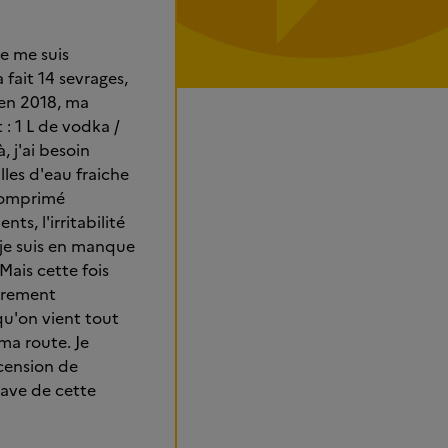
Je me suis
 fait 14 sevrages,
 en 2018, ma
: 1 L de vodka /
, j'ai besoin
les d'eau fraiche
 comprimé
ts, l'irritabilité
 je suis en manque
 Mais cette fois
surement
u'on vient tout
ma route. Je
cension de
clave de cette