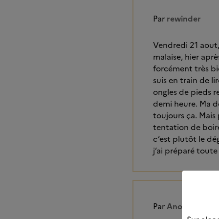
Par
rewinder
Vendredi 21 aout,
malaise, hier aprè
forcément très bi
suis en train de 
ongles de pieds r
demi heure. Ma dé
toujours ça. Mais
tentation de boire
c’est plutôt le dé
j’ai préparé toute
Par
Anonyme