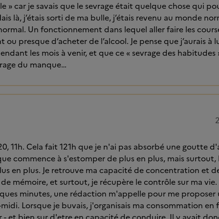
e » car je savais que le sevrage était quelque chose qui p
is là, j’étais sorti de ma bulle, j’étais revenu au monde nor
rmal. Un fonctionnement dans lequel aller faire les cours
ou presque d’acheter de l’alcool. Je pense que j’aurais à l
dant les mois à venir, et que ce « sevrage des habitudes 
evrage du manque…
2
, 11h. Cela fait 121h que je n'ai pas absorbé une goutte d'al
e commence à s'estomper de plus en plus, mais surtout, le
s en plus. Je retrouve ma capacité de concentration et de 
e de mémoire, et surtout, je récupère le contrôle sur ma vi
uelques minutes, une rédaction m'appelle pour me proposer un
midi. Lorsque je buvais, j'organisais ma consommation en f
r - et bien sur d'etre en capacité de conduire. Il y avait do