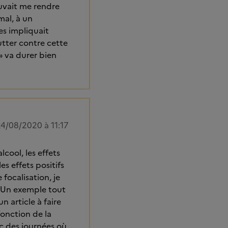
ouvait me rendre
mal, à un
es impliquait
utter contre cette
» va durer bien
4/08/2020 à 11:17
cool, les effets
s effets positifs
focalisation, je
e. Un exemple tout
 article à faire
onction de la
nc des journées où