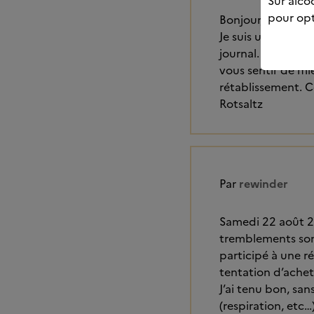
Sur alcoo
pour opt
Bonjour,
Je suis une femme
journal. Ce que v
vous sentir de mie
rétablissement. C
Rotsaltz
Par
rewinder
Samedi 22 août 20
tremblements sont 
participé à une réu
tentation d’achete
J’ai tenu bon, sa
(respiration, etc…