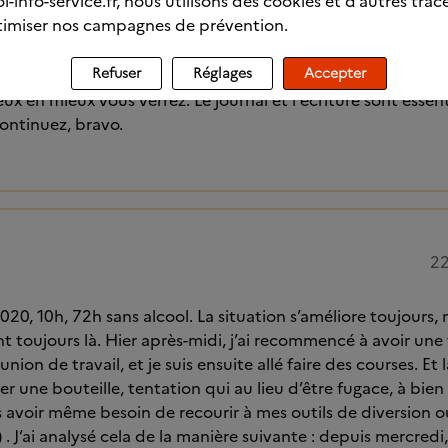
l-info-service.fr, nous utilisons des cookies et d’autres trac
imiser nos campagnes de prévention.
 Canadienne qui mène un combat avec l'alcool et j'ai été 
Refuser
Réglages
Accepter
ous avez accompli est admirable et je vous encourage à con
ux en mieux vous verrez. Le journal et l'écriture sont essent
ontinuez, bravo.
22
20, 10h, 72h sans alcool. La situation s’améliore toujours, 
toujours là. Hier après-midi, j’ai recommencé à avoir une v
nion de travail, et je suis ensuite allé faire des courses. Et l
r une bouteille, tentation qui au lieu d’être fugace, à bien
ns avoir même besoin de recourir à mes outils de diversion 
) . J’ai analysé cela de la manière suivante : depuis mercredi,