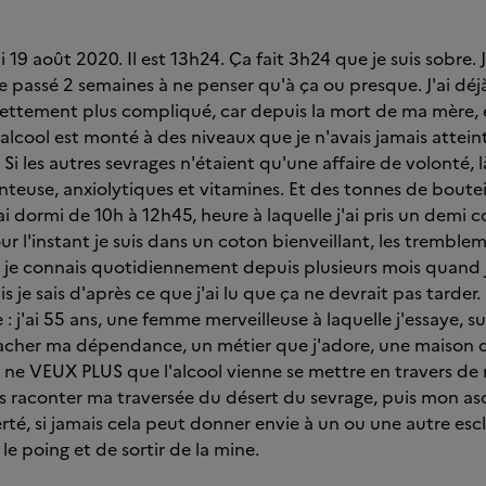
 19 août 2020. Il est 13h24. Ça fait 3h24 que je suis sobre. 
 passé 2 semaines à ne penser qu'à ça ou presque. J'ai déjà
 nettement plus compliqué, car depuis la mort de ma mère,
cool est monté à des niveaux que je n'avais jamais atteint 
 Si les autres sevrages n'étaient qu'une affaire de volonté, là
euse, anxiolytiques et vitamines. Et des tonnes de bouteil
'ai dormi de 10h à 12h45, heure à laquelle j'ai pris un demi
ur l'instant je suis dans un coton bienveillant, les tremblemen
e je connais quotidiennement depuis plusieurs mois quand
is je sais d'après ce que j'ai lu que ça ne devrait pas tarder.
 : j'ai 55 ans, une femme merveilleuse à laquelle j'essaye, 
cacher ma dépendance, un métier que j'adore, une maison q
Je ne VEUX PLUS que l'alcool vienne se mettre en travers de 
s raconter ma traversée du désert du sevrage, puis mon as
berté, si jamais cela peut donner envie à un ou une autre es
 le poing et de sortir de la mine.