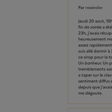
Par
rewinder
Jeudi 20 aout, 10h
fin de soirée a é
23h, j'avais récup
heureusement mon
assez rapidement 
suis allé dormir 
ce sirop pour la t
Un bonheur. Un pe
tremblements sont
a taper sur le cla
sentiment diffus 
depuis que j'avais
me dégoute.