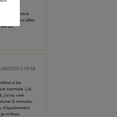
eurs
émue par votre
tinuer. Vous allez
iels au
/08/2020 à 09:58
même si les
ie normale : j’ai
à, j’ai eu une
 durer 5 minutes.
ou d’apaisement
 je m’étais