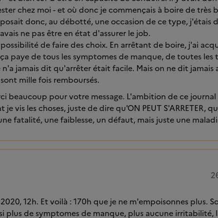
rester chez moi - et où donc je commençais à boire de très 
osait donc, au débotté, une occasion de ce type, j'étais d
savais ne pas être en état d'assurer le job.
a possibilité de faire des choix. En arrêtant de boire, j'ai acq
, ça paye de tous les symptomes de manque, de toutes les 
 n'a jamais dit qu'arrêter était facile. Mais on ne dit jamais
s sont mille fois remboursés.
rci beaucoup pour votre message. L'ambition de ce journal 
je vis les choses, juste de dire qu'ON PEUT S'ARRETER, qu
 une fatalité, une faiblesse, un défaut, mais juste une maladi
2
2020, 12h. Et voilà : 170h que je ne m'empoisonnes plus. S
i plus de symptomes de manque, plus aucune irritabilité, 