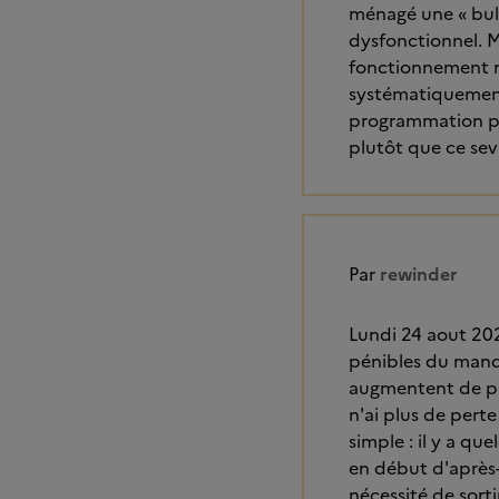
ménagé une « bull
dysfonctionnel. Ma
fonctionnement no
systématiquement 
programmation pen
plutôt que ce s
Par
rewinder
Lundi 24 aout 2020
pénibles du manqu
augmentent de plu
n'ai plus de pert
simple : il y a q
en début d'après-
nécessité de sorti