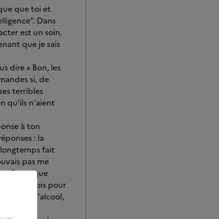
que que toi et
elligence". Dans
cter est un soin.
tenant que je sais
s dire « Bon, les
emandes si, de
es terribles
n qu'ils n'aient
éponse à ton
réponses : la
 longtemps fait
pouvais pas me
er. Parce que
lais et 9 mois pour
veux. Et l'alcool,