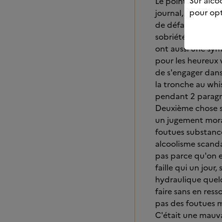
Sur alcoo
Le point deux c'est
pour opt
journal, commencé 
de défaites. Et j
sobriété (elles on
ont aussi une sym
pour les heureux v
de s'engager dans 
la tronche au whis
pendant 2 paragra
Deuxième chose sur
un jugement moral
foutues substance
alcoolisme scandal
pas parce qu'on es
faille qui un jour
hydraulique quel
faire sans en ress
pas des foutues m
C'était une mauva