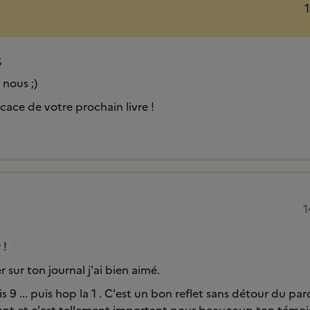
1
,
 nous ;)
ace de votre prochain livre !
1
 !
 sur ton journal j'ai bien aimé.
is 9 ... puis hop la 1 . C'est un bon reflet sans détour du pa