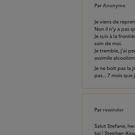
Par
Anonyme
Je viens de reprend
Non il n'y a pas q
Je suis à la front
soin de moi.
Je tremble, j'ai 
assimile alcoolisme
Je ne boit pas la 
pas... 7 mois que 
Par
rewinder
Salut Stefane, he
toi ! Stephen King