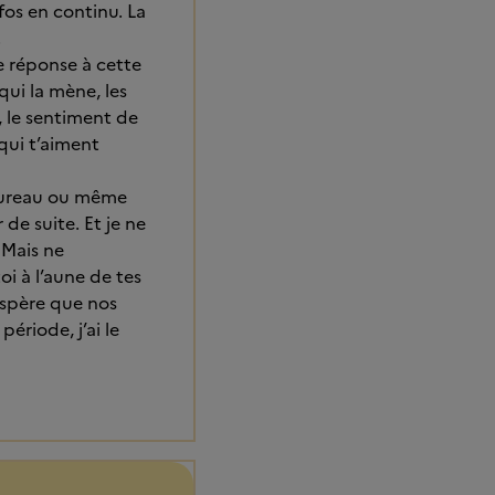
fos en continu. La
.
re réponse à cette
qui la mène, les
s, le sentiment de
 qui t’aiment
 bureau ou même
 de suite. Et je ne
 Mais ne
i à l’aune de tes
’espère que nos
ériode, j’ai le