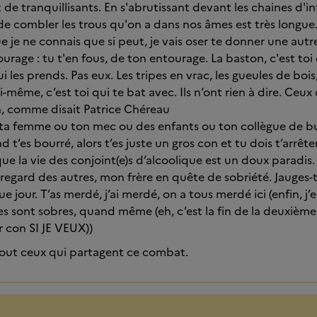
 de tranquillisants. En s'abrutissant devant les chaines d'in
de combler les trous qu'on a dans nos âmes est très longue
ue je ne connais que si peut, je vais oser te donner une aut
urage : tu t'en fous, de ton entourage. La baston, c'est toi 
ui les prends. Pas eux. Les tripes en vrac, les gueules de boi
-même, c’est toi qui te bat avec. Ils n’ont rien à dire. Ceux
n, comme disait Patrice Chéreau
at ta femme ou ton mec ou des enfants ou ton collègue de
t’es bourré, alors t’es juste un gros con et tu dois t’arrêter
ue la vie des conjoint(e)s d’alcoolique est un doux paradis.
regard des autres, mon frère en quête de sobriété. Jauges-to
e jour. T’as merdé, j’ai merdé, on a tous merdé ici (enfin, j
s sont sobres, quand même (eh, c’est la fin de la deuxième p
r con SI JE VEUX))
tout ceux qui partagent ce combat.