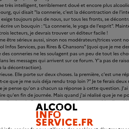
 très intelligent, terriblement doué et encore plus alcooli
urg, qui disait "la connerie, c'est la décontraction de l'int
xige toujours plus de nous, sur tous les fronts, se décontra
is écrire un bouquin : "La connerie, le yoga de l'esprit". Main
rois lecteurs, je devrais trouver un éditeur facile !
e être sérieux aussi, sinon nos modérateurs/trices vont nou
cool Infos Services, pas Rires & Chansons" (quoi que je me d
e des conneries ne les soulagent pas un peu de tout les chos
t dans les messages qui arrivent sur ce forum. Y'a pas de raiso
 à la décontraction).
rieuse. Elle porte sur deux choses. la première, c'est une r
st-ce que je me suis déja rendu trop loin ?" Je te ferais deux 
e je pense qu'on a chacun sa réponse à cette question. J'ai
re qu'en fin de journée. Mais quand j'ai réalisé que je ne 
oolisation de fin de soirée, alors j'ai commencé à m'inquiét
ibre. J'ai 56 balais, je crois que je me bastonne depuis 56 ba
s limiter ma liberté de faire qu'est-ce que je veux quand je 
ne dépendance, limite ma liberté. Ca c'est le point un.