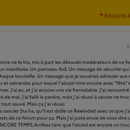
Retourner à 
2
nne ne le lira, mis à part les dévoués modérateurs de ce fo
 un manifeste. Un panneau 4x3. Un message de sécurité qui
chaque bouteille. Un message que je voudrais adresser aux
s et veinardes pour lequel l'alcool rime encore avec "fête" et
ômes. J'ai eu, et j'ai encore une vie formidable. J'ai rencon
é de moi. J'ai failli la perdre, mais j'ai réussi à sauver ce truc
 tout sauvé. Mais ça j'ai réussi.
s saouler (ha ha, qu'il est drôle ce Rewinder) avec ce que j'ai
 posts de ce forum pour ça. Mais j'ai juste envie de vous dir
NCORE TEMPS.Arrêtez tant que l'alcool est encore un truc