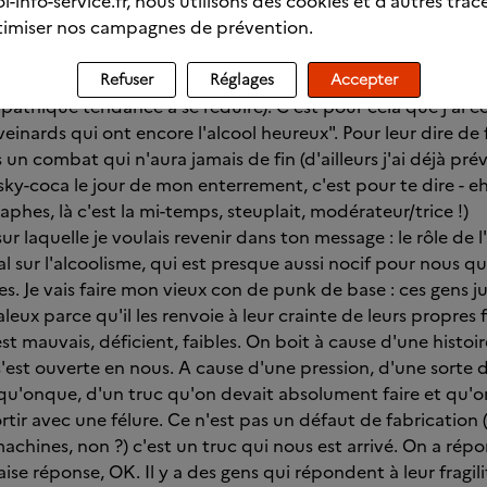
l-info-service.fr, nous utilisons des cookies et d’autres trac
 que : jamais rien n'est définitif, ni dans un sens ni dans l'au
imiser nos campagnes de prévention.
il y a presque un an, tu sais que j'ai eu des périodes de vi
e sais maintenant que le reste de ma vie sera comme ça. Des
t une sympathique tendance à se rallonger) et des périodes d
Refuser
Réglages
Accepter
pathique tendance à se réduire). C'est pour cela que j'ai é
einards qui ont encore l'alcool heureux". Pour leur dire de 
un combat qui n'aura jamais de fin (d'ailleurs j'ai déjà pr
ky-coca le jour de mon enterrement, c'est pour te dire - eh, 
phes, là c'est la mi-temps, steuplait, modérateur/trice !)
 laquelle je voulais revenir dans ton message : le rôle de l'
 sur l'alcoolisme, qui est presque aussi nocif pour nous qu
s. Je vais faire mon vieux con de punk de base : ces gens j
eux parce qu'il les renvoie à leur crainte de leurs propres f
t mauvais, déficient, faibles. On boit à cause d'une histoi
, s'est ouverte en nous. A cause d'une pression, d'une sorte 
qu'onque, d'un truc qu'on devait absolument faire et qu'o
ortir avec une félure. Ce n'est pas un défaut de fabrication (
achines, non ?) c'est un truc qui nous est arrivé. On a r
ise réponse, OK. Il y a des gens qui répondent à leur fragil