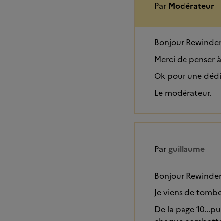
Par
Modérateur
Bonjour Rewinder
Merci de penser à
Ok pour une dédic
Le modérateur.
Par
guillaume
Bonjour Rewinder
Je viens de tomber
De la page 10...pu