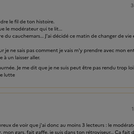
3
re le fil de ton histoire.
ue le modérateur qui te lit...
ière du cauchemars... J'ai décidé ce matin de changer de vie
peur je ne sais pas comment je vais m'y prendre avec mon e
 à un laisser aller.
journée. Je me dit que je ne suis peut être pas rendu trop loin
je lutte
1
ureux de voir que j'ai donc au moins 3 lecteurs : le modérat
, mon gars, fait gaffe, je suis dans ton rétroviseur... Ca fait