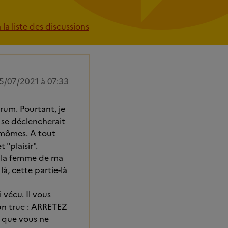
la liste des discussions
5/07/2021 à 07:33
rum. Pourtant, je
 se déclencherait
 mômes. A tout
 "plaisir".
tré la femme de ma
 là, cette partie-là
 vécu. Il vous
e un truc : ARRETEZ
 que vous ne