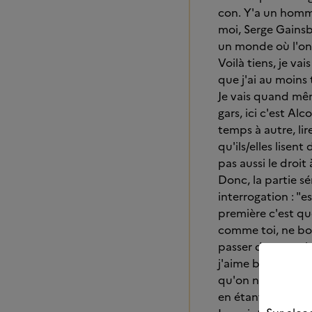
con. Y'a un homme
moi, Serge Gainsbo
un monde où l'on e
Voilà tiens, je va
que j'ai au moins t
Je vais quand mêm
gars, ici c'est Al
temps à autre, lir
qu'ils/elles lisen
pas aussi le droit
Donc, la partie sé
interrogation : "e
première c'est qu
comme toi, ne boi
passer de mon alc
j'aime bien être l
qu'on ne vienne pa
en étant devenu u