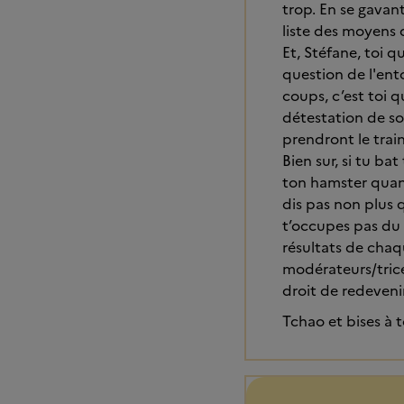
trop. En se gavant
liste des moyens 
Et, Stéfane, toi q
question de l'ento
coups, c’est toi q
détestation de soi
prendront le trai
Bien sur, si tu b
ton hamster quand 
dis pas non plus q
t’occupes pas du 
résultats de chaqu
modérateurs/trice
droit de redeveni
Tchao et bises à 