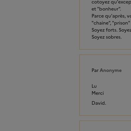
cotoyez qu'except
et "bonheur".
Parce qu'après, vo
"chaine", "prison" 
Soyez forts. Soyez 
Soyez sobres.
Par
Anonyme
Lu
Merci
David.