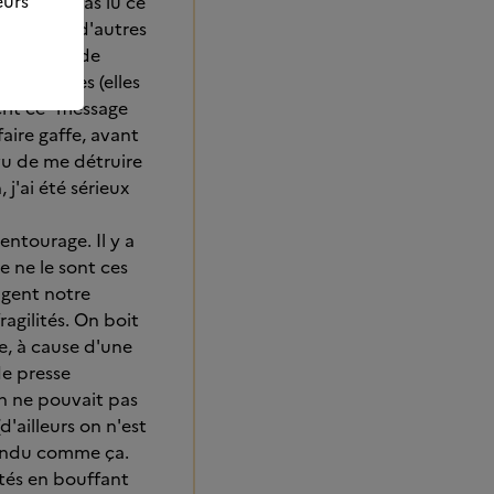
eurs
tre. Si tu as lu ce
ctoire, et d'autres
 périodes de
e reprises (elles
crit ce "message
faire gaffe, avant
évu de me détruire
j'ai été sérieux
entourage. Il y a
e ne le sont ces
ugent notre
ragilités. On boit
re, à cause d'une
de presse
n ne pouvait pas
d'ailleurs on n'est
épondu comme ça.
ités en bouffant