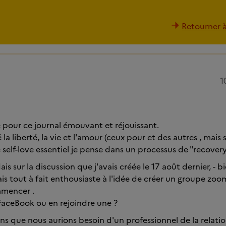
Retourner à 
1
e pour ce journal émouvant et réjouissant.
 la liberté, la vie et l'amour (ceux pour et des autres , mais
self-love essentiel je pense dans un processus de "recovery
ais sur la discussion que j'avais créée le 17 août dernier, - b
ais tout à fait enthousiaste à l'idée de créer un groupe zo
mencer .
FaceBook ou en rejoindre une ?
s que nous aurions besoin d'un professionnel de la relati