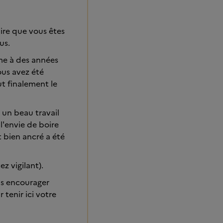
dire que vous êtes
us.
me à des années
ous avez été
ut finalement le
 un beau travail
l'envie de boire
 bien ancré a été
z vigilant).
us encourager
tenir ici votre