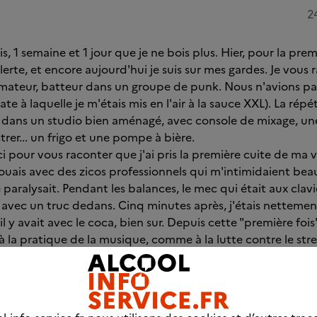
2
, 1 semaine et 1 jour que je ne bois plus. Hier, pour la premiè
lerte, et encore aujourd'hui je suis sur mes gardes. Je vous 
amateur, batteur dans un groupe de punk. Nous n'avions pa
ate à laquelle je m'étais mis en l'air à la sauce XXL). La rép
, dans un studio bien aménagé, avec console de mixage, un
rer... un frigo et une pompe à bière.
 pour vous raconter que j'ai pris la première cuite de ma v
jouais avec des zicos professionnels qui m'intimidaient bea
 paralysait. Pendant les balances, le mec qui était aux clavi
avec un truc dedans. Cinq minutes après, j'étais nettemen
l y avait avec le coca, bien sur. Depuis cette "première fois",
à la pratique de la musique, comme à la lutte contre le stre
ère répét depuis un mois et demi, première répét depuis que
 au local, je tombe sur le gratteux, avec un demi à la main. 
 la peste : une envie de boire, viscérale, violente. Je l'ai m
s reprises dans la soirée - d'autant plus qu'il y avait sur le 