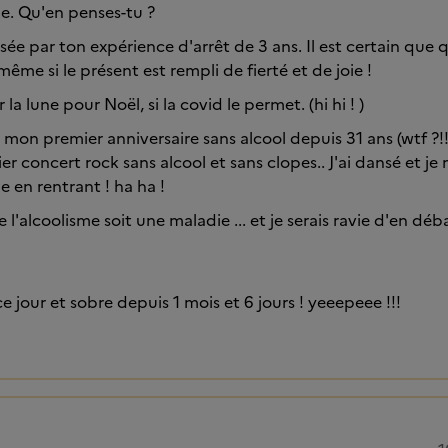
e. Qu'en penses-tu ?
essée par ton expérience d'arrêt de 3 ans. Il est certain qu
 même si le présent est rempli de fierté et de joie !
r la lune pour Noël, si la covid le permet. (hi hi ! )
 mon premier anniversaire sans alcool depuis 31 ans (wtf ?!! 
r concert rock sans alcool et sans clopes.. J'ai dansé et je
lle en rentrant ! ha ha !
e l'alcoolisme soit une maladie ... et je serais ravie d'en déb
e jour et sobre depuis 1 mois et 6 jours ! yeeepeee !!!