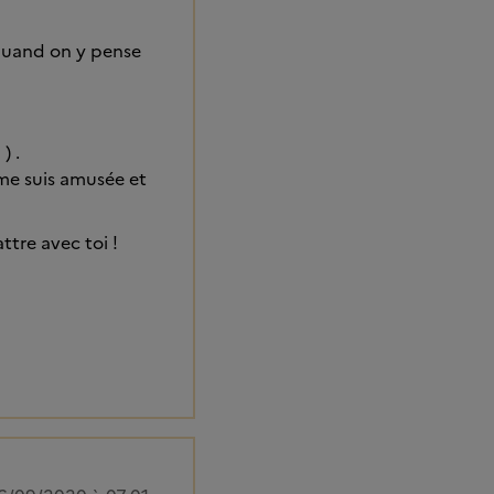
e quand on y pense
) .
 me suis amusée et
attre avec toi !