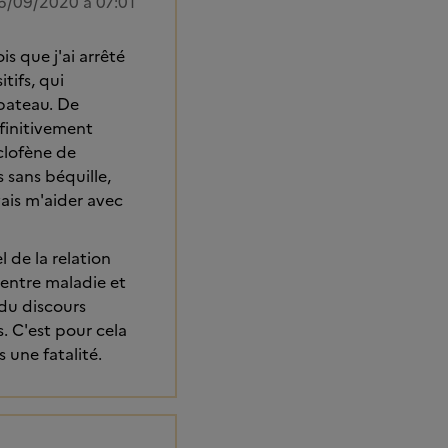
6/09/2020 à 07:01
s que j'ai arrêté
tifs, qui
 bateau. De
éfinitivement
aclofène de
s sans béquille,
vais m'aider avec
 de la relation
 entre maladie et
 du discours
. C'est pour cela
 une fatalité.