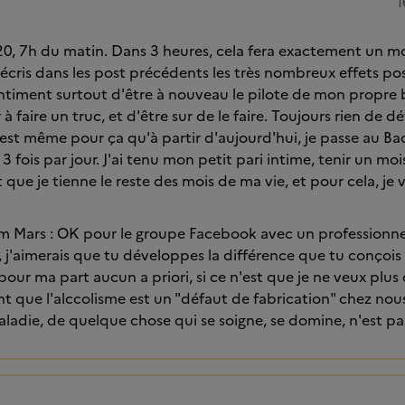
1
, 7h du matin. Dans 3 heures, cela fera exactement un moi
à écris dans les post précédents les très nombreux effets posi
ntiment surtout d'être à nouveau le pilote de mon propre
à faire un truc, et d'être sur de le faire. Toujours rien de d
c'est même pour ça qu'à partir d'aujourd'hui, je passe au B
 3 fois par jour. J'ai tenu mon petit pari intime, tenir un moi
 que je tienne le reste des mois de ma vie, et pour cela, je 
 Mars : OK pour le groupe Facebook avec un professionnel
t, j'aimerais que tu développes la différence que tu conçois
 pour ma part aucun a priori, si ce n'est que je ne veux plus
nt que l'alccolisme est un "défaut de fabrication" chez nous
aladie, de quelque chose qui se soigne, se domine, n'est pas