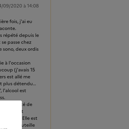
4/09/2020 à 14:08
re fois, j'ai eu
raconte.
s répété depuis le
ét se passe chez
e sono, deux ordis
ie à l'occasion
ucoup (j'avais 15
ers est allé me
t plus détendu...
 l'alcool est
ss.
 j'ai arrêté de
Là, ça m'est
aitrisée. Elle est
bar une bouteille