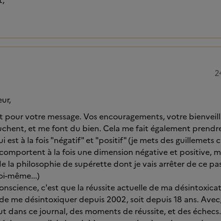
t,
2
ur,
t pour votre message. Vos encouragements, votre bienvei
chent, et me font du bien. Cela me fait également prendr
est à la fois "négatif" et "positif" (je mets des guillemets ca
s comportent à la fois une dimension négative et positive, m
de la philosophie de supérette dont je vais arrêter de ce pa
i-même...)
conscience, c'est que la réussite actuelle de ma désintoxicat
ie de me désintoxiquer depuis 2002, soit depuis 18 ans. Avec
aut dans ce journal, des moments de réussite, et des échecs.