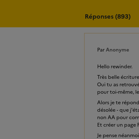
Réponses (893)
Par
Anonyme
Hello rewinder.
Très belle écritur
Oui tu as retrouvé
pour toi-même, le 
Alors je te répond
désolée - que j'ét
non AA pour com
Et créer un page 
Je pense néanmoin