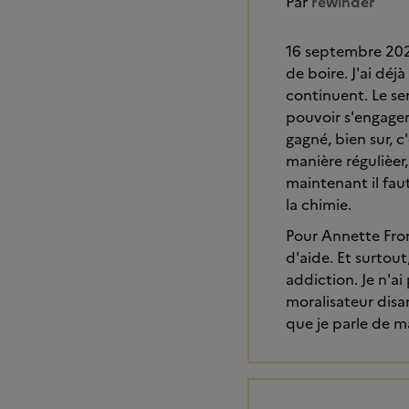
Par
rewinder
16 septembre 2020
de boire. J'ai déj
continuent. Le se
pouvoir s'engager 
gagné, bien sur, 
manière régulièer,
maintenant il faut
la chimie.
Pour Annette From
d'aide. Et surtou
addiction. Je n'ai
moralisateur disa
que je parle de m