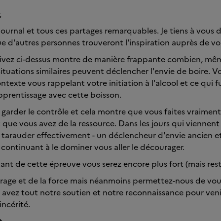
,
journal et tous ces partages remarquables. Je tiens à vous 
ue d'autres personnes trouveront l'inspiration auprès de vo
ivez ci-dessus montre de manière frappante combien, mê
situations similaires peuvent déclencher l'envie de boire. V
texte vous rappelant votre initiation à l'alcool et ce qui f
prentissage avec cette boisson.
 garder le contrôle et cela montre que vous faites vraiment
que vous avez de la ressource. Dans les jours qui viennent 
 tarauder effectivement - un déclencheur d'envie ancien et
 continuant à le dominer vous aller le décourager.
tant de cette épreuve vous serez encore plus fort (mais reste
rage et de la force mais néanmoins permettez-nous de vo
 avez tout notre soutien et notre reconnaissance pour venir 
incérité.