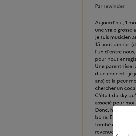
Par
rewinder
Aujourd'hui, 1 mois
une vraie grosse a
Je suis musicien 
15 aout dernier (d
l'un d'entre nous
pour nous enregist
Une parenthèse ici
d'un concert : je 
ans) et la peur me
chercher un coca 
C'était du sky qu'i
associé pour moi 
Donc, hier, premi
boire. En arrivant
tombé dessus comme
revenue à plusieur