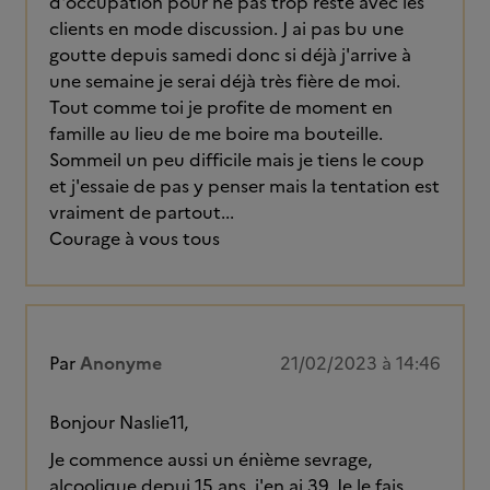
d'occupation pour ne pas trop resté avec les
clients en mode discussion. J ai pas bu une
goutte depuis samedi donc si déjà j'arrive à
une semaine je serai déjà très fière de moi.
Tout comme toi je profite de moment en
famille au lieu de me boire ma bouteille.
Sommeil un peu difficile mais je tiens le coup
et j'essaie de pas y penser mais la tentation est
vraiment de partout...
Courage à vous tous
Par
Anonyme
21/02/2023 à 14:46
Bonjour Naslie11,
Je commence aussi un énième sevrage,
alcoolique depui 15 ans, j'en ai 39. Je le fais