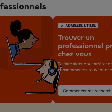
fessionnels
ADRESSES UTILES
Trouver un
professionnel p
chez vous
Se faire aider pour arrêter d
consommer est souvent néce
Commencer ma recherch