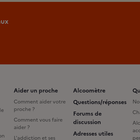
aux
Aider un proche
Alcoomètre
Qu
Comment aider votre
Questions/réponses
No
proche ?
de
Cha
Forums de
Comment vous faire
discussion
Alc
aider ?
acc
Adresses utiles
on
L'addiction et ses
pe