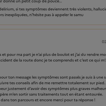
ir donné un petit coup de pouce...
delirium, si tes symptômes deviennent très violents, halluci
urs inexpliquées, n'hésite pas à appeler le samu
02
ans et pour ma part je n’ai plus de boulot et j’ai du rendre
ccident de la route donc je te comprends et c’est ce qui m’a 
our ton message les symptômes sont passés je suis à une 
suivre tes conseils afin de me remettre totalement sur pied. J
eur justement d’avoir des symptômes plus graves malheur
spère m’en sortir sans traitements tout en étant entourée.
 dans ton parcours et encore merci pour ta réponse !