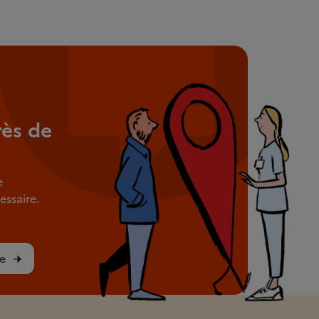
rès de
e
ssaire.
e