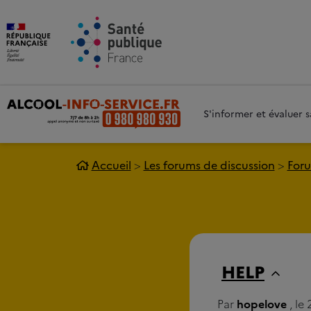
Aller au contenu principal
Aller 
S'informer et évaluer
Accueil
Les forums de discussion
Foru
HELP
Par
hopelove
, le