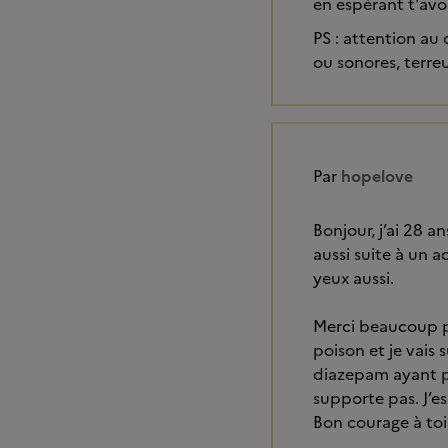
en espérant t'avo
PS : attention au 
ou sonores, terre
Par
hopelove
Bonjour, j’ai 28 
aussi suite à un a
yeux aussi.
Merci beaucoup p
poison et je vais 
diazepam ayant p
supporte pas. J’e
Bon courage à toi