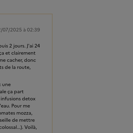
/07/2025 à 02:39
s 2 jours. J'ai 24
 ça et clairement
e me cacher, donc
ts de la route,
c une
ale ça part
 infusions detox
'eau. Pour me
 tomates mozza,
seille de mettre
lossal...). Voilà,