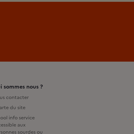
i sommes nous ?
us contacter
rte du site
ool info service
essible aux
rsonnes sourdes ou