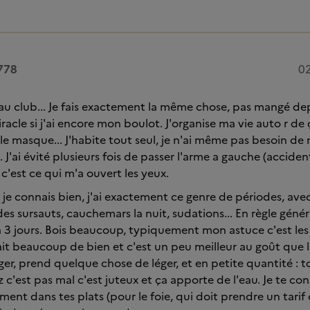
778
02
au club... Je fais exactement la même chose, pas mangé depui
iracle si j'ai encore mon boulot. J'organise ma vie auto r de
 le masque... J'habite tout seul, je n'ai même pas besoin d
 J'ai évité plusieurs fois de passer l'arme a gauche (acciden
) c'est ce qui m'a ouvert les yeux.
 je connais bien, j'ai exactement ce genre de périodes, ave
des sursauts, cauchemars la nuit, sudations... En règle génér
 3 jours. Bois beaucoup, typiquement mon astuce c'est les
it beaucoup de bien et c'est un peu meilleur au goût que l
er, prend quelque chose de léger, et en petite quantité :
 c'est pas mal c'est juteux et ça apporte de l'eau. Je te con
ment dans tes plats (pour le foie, qui doit prendre un tarif co