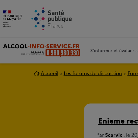
Aller au contenu principal
Aller 
S'informer et évaluer
Accueil
Les forums de discussion
Foru
Enieme re
Par
Scarvix
, le 2