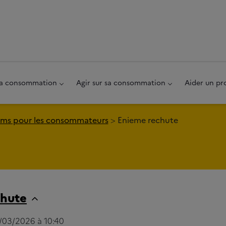
au pied de page
 sa consommation
Agir sur sa consommation
Aider un pr
ms pour les consommateurs
Enieme rechute
chute
0/03/2026 à 10:40