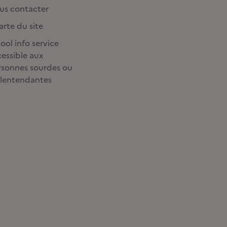
us contacter
rte du site
ool info service
essible aux
rsonnes sourdes ou
lentendantes