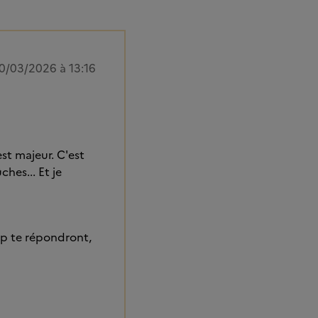
0/03/2026 à 13:16
st majeur. C'est
hes... Et je
oup te répondront,