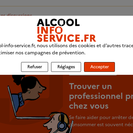
des discussions
fessionnels
l-info-service.fr, nous utilisons des cookies et d’autres trac
imiser nos campagnes de prévention.
Refuser
Réglages
Accepter
ADRESSES UTILES
Trouver un
professionnel p
chez vous
Se faire aider pour arrêter d
consommer est souvent néce