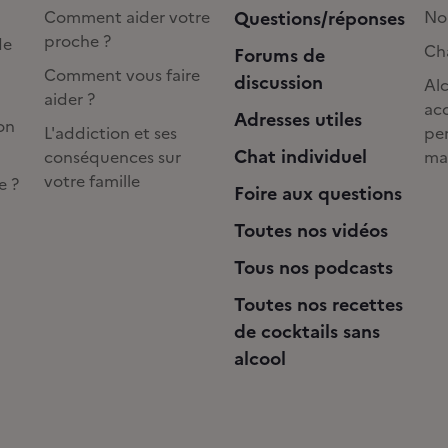
Comment aider votre
Questions/réponses
No
proche ?
de
Cha
Forums de
Comment vous faire
discussion
Alc
aider ?
acc
Adresses utiles
on
L'addiction et ses
pe
Chat individuel
conséquences sur
ma
votre famille
e ?
Foire aux questions
Toutes nos vidéos
Tous nos podcasts
Toutes nos recettes
de cocktails sans
alcool