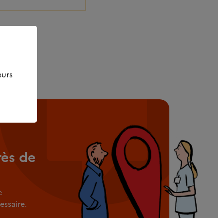
eurs
rès de
e
ssaire.