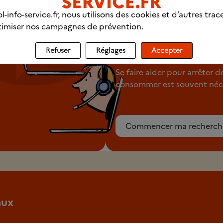
l-info-service.fr, nous utilisons des cookies et d’autres trac
Trouver un
imiser nos campagnes de prévention.
professionnel p
chez vous
Refuser
Réglages
Accepter
Se faire aider pour arrêter d
consommer est souvent néce
Commencer ma recherch
aux