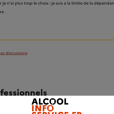
ar je n'ai plus trop le choix : je suis a la limite de la dépenda
re .
des discussions
fessionnels
ADRESSES UTILES