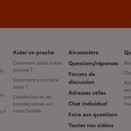
Aider un proche
Alcoomètre
Qu
Comment aider votre
Questions/réponses
No
proche ?
de
Cha
Forums de
Comment vous faire
discussion
Alc
aider ?
acc
Adresses utiles
on
L'addiction et ses
pe
Chat individuel
conséquences sur
ma
votre famille
e ?
Foire aux questions
Toutes nos vidéos