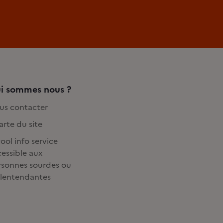
i sommes nous ?
us contacter
rte du site
ool info service
essible aux
rsonnes sourdes ou
lentendantes