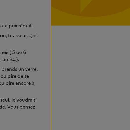
x à prix réduit.
, brasseur,...) et
née ( 5 ou 6
 amis,..).
prends un verre,
 ou pire de se
ou pire encore à
seul. Je voudrais
ude. Vous pensez