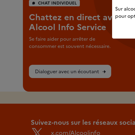
CHAT INDIVIDUEL
Sur alcoo
Chattez en direct avec
pour opt
Alcool Info Service
Se faire aider pour arrêter de
consommer est souvent nécessaire.
Dialoguer avec un écoutant
Suivez-nous sur les réseaux soci
x.com/Alcoolinfo