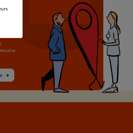
eurs
rès de
e
ssaire.
e