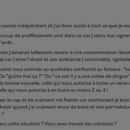
uis caviste indépendant et j'ai donc accès à tout ce que je veu
oup de proffessionels sont dans ce cas ( resto, bar, vigneron
'arrêt .
t mais j'aimerais tellement revenir à une consommation réson
) car j'aime l'alcool et son ambiance ( convivialité, rigolade,
and nous sommes au quotidien confronté au fameux : "tu 
Ou "goûte moi ça ? " Ou " ce soir il y a une soirée de dingue"
la bonne nouvelle, celle qui nous autorise à boire un verre 
lle qui nous autorise à en boire au moins 2 ou 3 !
ser le cap et de vraiment me freiner car maintenant je bois 
hoisir quand j'ai vraiment envie de boire et non par habit
 ?
ans cette situation ? Vous avez trouvé des solutions ?