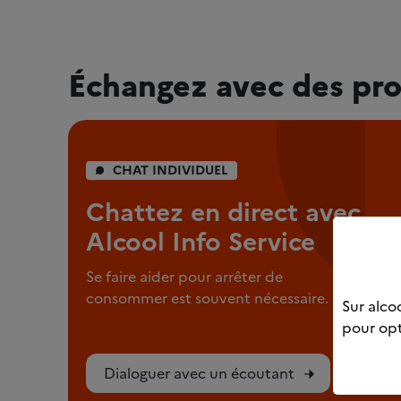
Échangez avec des pro
CHAT INDIVIDUEL
Chattez en direct avec
Alcool Info Service
Se faire aider pour arrêter de
consommer est souvent nécessaire.
Sur alcoo
pour opt
Dialoguer avec un écoutant