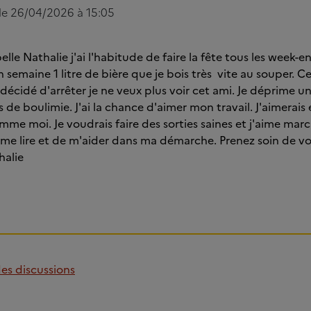
 le 26/04/2026 à 15:05
lle Nathalie j'ai l'habitude de faire la fête tous les week-
n semaine 1 litre de bière que je bois très vite au souper. 
ai décidé d'arrêter je ne veux plus voir cet ami. Je déprime un
ses de boulimie. J'ai la chance d'aimer mon travail. J'aimerai
me moi. Je voudrais faire des sorties saines et j'aime march
me lire et de m'aider dans ma démarche. Prenez soin de vo
halie
des discussions