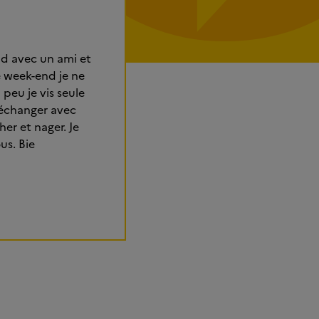
end avec un ami et
Ce week-end je ne
 peu je vis seule
s échanger avec
er et nager. Je
us. Bie