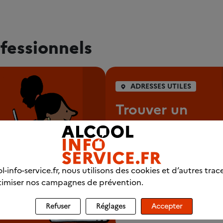
fessionnels
ADRESSES UTILES
Trouver un
professionnel p
chez vous
Se faire aider pour arrêter d
l-info-service.fr, nous utilisons des cookies et d’autres trac
consommer est souvent néce
imiser nos campagnes de prévention.
Refuser
Réglages
Accepter
Commencer ma recherch