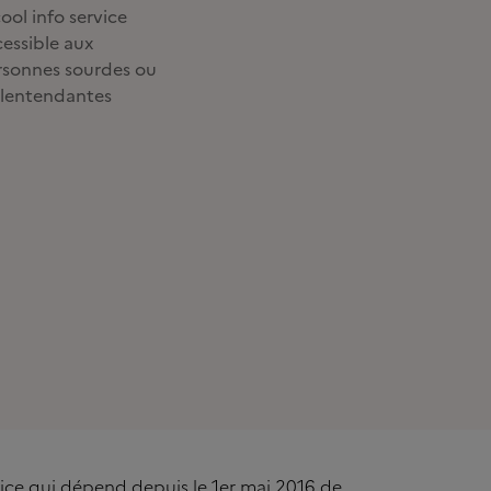
ool info service
essible aux
rsonnes sourdes ou
lentendantes
rvice qui dépend depuis le 1er mai 2016 de