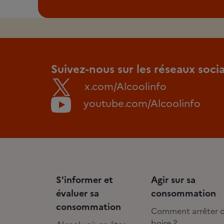
Suivez-nous sur les réseaux soci
x.com/Alcoolinfo
youtube.com/Alcoolinfo
S'informer et
Agir sur sa
évaluer sa
consommation
consommation
Comment arrêter 
boire ?