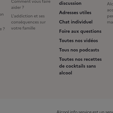
Comment vous faire
discussion
Alc
aider ?
acc
Adresses utiles
on
L'addiction et ses
pe
Chat individuel
conséquences sur
ma
votre famille
e ?
Foire aux questions
Toutes nos vidéos
Tous nos podcasts
Toutes nos recettes
de cocktails sans
alcool
Alcool info service est un se