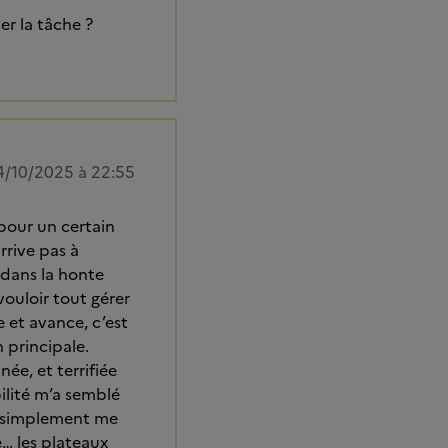
er la tâche ?
4/10/2025 à 22:55
 pour un certain
rrive pas à
 dans la honte
vouloir tout gérer
 et avance, c’est
 principale.
née, et terrifiée
ilité m’a semblé
ut simplement me
e… les plateaux