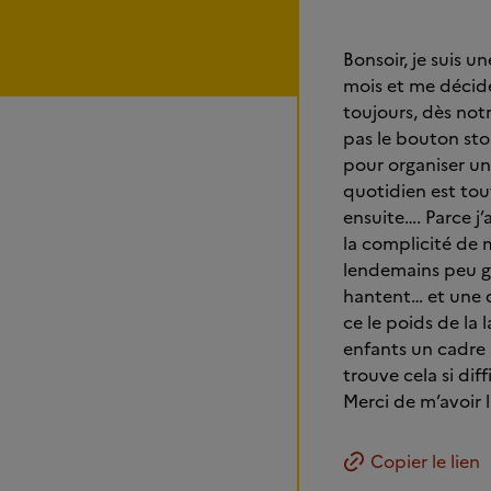
Bonsoir, je suis 
mois et me décide
toujours, dès not
pas le bouton sto
pour organiser un
quotidien est tout
ensuite…. Parce j’
la complicité de 
lendemains peu gl
hantent… et une q
ce le poids de la 
enfants un cadre p
trouve cela si dif
Merci de m’avoir l
Copier le lien