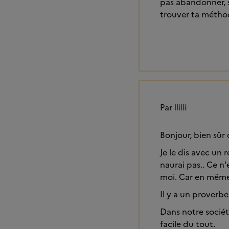
pas abandonner, s
trouver ta métho
Par
llilli
Bonjour, bien sûr 
Je le dis avec un 
naurai pas.. Ce n
moi. Car en même
Il y a un proverbe
Dans notre société
facile du tout.