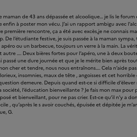
une maman de 43 ans dépassée et alcoolique… je lis le forum
 enfin à poster mon vécu. J’ai un rapport ambigu avec l’al
re première rencontre, ça a été avec excès,je ne connais 
p. De l’étudiante festive, je suis passée à la maman sympa,
 apéro ou un barbecue, toujours un verre à la main. La vér
 autre …. Deux bières fortes pour l’apéro, une à deux boute
ai passé une dure journée et que je le mérite bien après tou
mon cher et tendre, nous nous entraînons…. Cela n’aide pa
orieux, insomnies, maux de tête , angoisses et cet horrible
uestion demeure. Depuis quand est-ce si difficile d’élever 
la société, l’éducation bienveillante ? Je fais mon max pour
osé et bienveillant, pour ne pas crier. Est-ce qu’il n’y a d
ficile , qu’après le s avoir couchés, épuisée et dépitée je m’
ue, G.