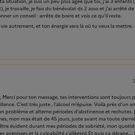
ta situation, je suis un peu plus âgée que toi, j'ai 3 enfants 
), je travaille, je fais du bénévolat ds 2 asso et j'ai arrêté 
onner un conseil : arrête de boire et vois ce qu'il reste.
ta vie autrement, et ton énergie sera là où tu veux la mettre.
2
 Merci pour ton message, tes interventions sont toujours 
lance. C’est très juste , l’alcool m’épuise. Voilà près d’un an 
 problème et alterne périodes d’abstinence et rechutes. J
nes, mon max était de 45 jours, juste avant ma toute derniè
être évident durant mes périodes de sobriété, mon quotidi
 les angoisses et la culpabilité s’allègent.Et puis ça dérape….