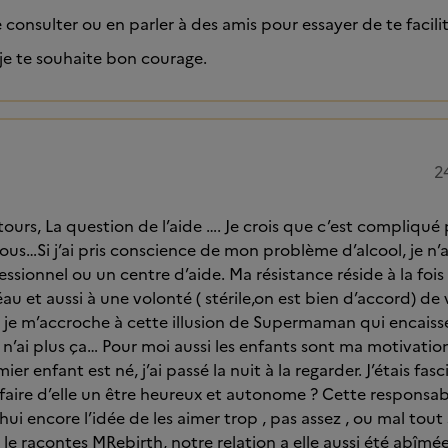
consulter ou en parler à des amis pour essayer de te facilit
 je te souhaite bon courage.
2
tours, La question de l’aide …. Je crois que c’est compliqué
us…Si j’ai pris conscience de mon problème d’alcool, je n’a
ssionnel ou un centre d’aide. Ma résistance réside à la fois
u et aussi à une volonté ( stérile,on est bien d’accord) de 
ue je m’accroche à cette illusion de Supermaman qui encaisse
 n’ai plus ça… Pour moi aussi les enfants sont ma motivation
 enfant est né, j’ai passé la nuit à la regarder. J’étais fasci
ire d’elle un être heureux et autonome ? Cette responsab
ui encore l’idée de les aimer trop , pas assez , ou mal to
e racontes MRebirth, notre relation a elle aussi été abîmé