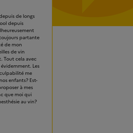
 depuis de longs
cool depuis
malheureusement
 toujours partante
ité de mon
illes de vin
t. Tout cela avec
s évidemment. Les
 culpabilité me
nos enfants? Est-
 proposer à mes
onc que moi qui
anesthésie au vin?