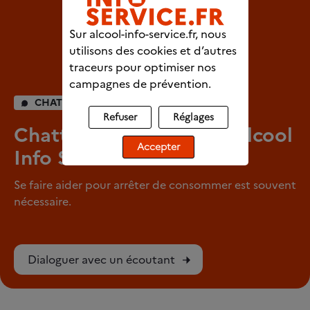
Sur alcool-info-service.fr, nous
utilisons des cookies et d’autres
traceurs pour optimiser nos
campagnes de prévention.
CHAT INDIVIDUEL
Refuser
Réglages
Chattez en direct avec Alcool
Accepter
Info Service
Se faire aider pour arrêter de consommer est souvent
nécessaire.
Dialoguer avec un écoutant