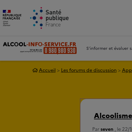
Aller au contenu principal
Aller 
S'informer et évaluer
Accueil
Les forums de discussion
Appe
Alcoolism
Par
seven
, le 22/