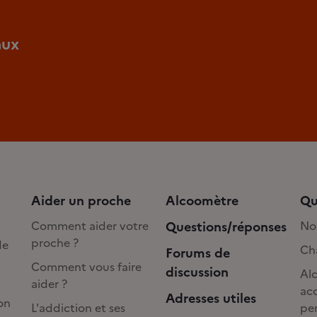
aux
Aider un proche
Alcoomètre
Qu
Comment aider votre
Questions/réponses
No
proche ?
de
Cha
Forums de
Comment vous faire
discussion
Alc
aider ?
acc
Adresses utiles
on
L'addiction et ses
pe