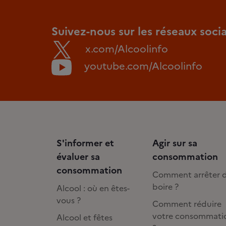
Suivez-nous sur les réseaux soci
x.com/Alcoolinfo
youtube.com/Alcoolinfo
S'informer et
Agir sur sa
évaluer sa
consommation
consommation
Comment arrêter 
boire ?
Alcool : où en êtes-
vous ?
Comment réduire
votre consommati
Alcool et fêtes