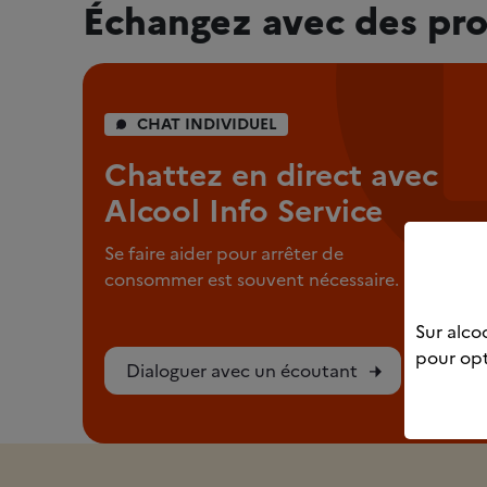
Échangez avec des pro
CHAT INDIVIDUEL
Chattez en direct avec
Alcool Info Service
Se faire aider pour arrêter de
consommer est souvent nécessaire.
Sur alcoo
pour opt
Dialoguer avec un écoutant