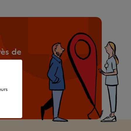
rès de
e
ssaire.
eurs
e