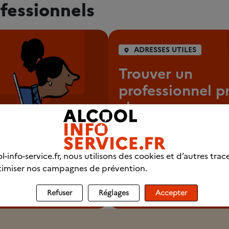
fessionnels
ADRESSES UTILES
Trouver un
professionnel p
chez vous
Se faire aider pour arrêter d
consommer est souvent néce
l-info-service.fr, nous utilisons des cookies et d’autres trac
imiser nos campagnes de prévention.
Commencer ma recherch
Refuser
Réglages
Accepter