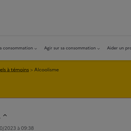
au pied de page
 sa consommation
Agir sur sa consommation
Aider un pr
ls à témoins
Alcoolisme
e
10/2023 à 09:38