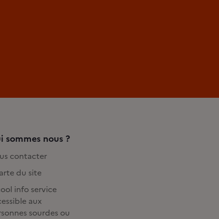
i sommes nous ?
us contacter
rte du site
ool info service
essible aux
rsonnes sourdes ou