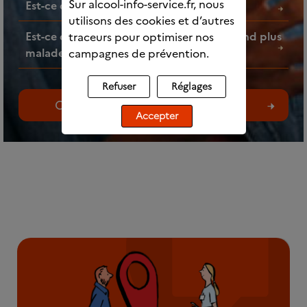
Sur alcool-info-service.fr, nous
Est-ce que l’alcool fait grossir ?
utilisons des cookies et d’autres
Est-ce que faire des mélanges d’alcools rend plus
traceurs pour optimiser nos
malade ?
campagnes de prévention.
Refuser
Réglages
Consultez toutes les questions
Accepter