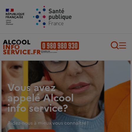
Aller au contenu principal
Aller au pied de page
Recherch
Vous avez
appelé Alcool
info service?
Aidez-nous à mieux vous connaître !