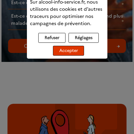
Sur alcool-info-service.fr, nous
Est-ce que l’alcool fait grossir ?
utilisons des cookies et d’autres
Est-ce que faire des mélanges d’alcools rend plus
traceurs pour optimiser nos
malade ?
campagnes de prévention.
Refuser
Réglages
Consultez toutes les questions
Accepter