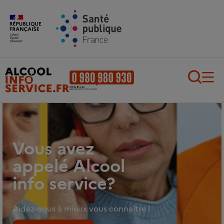
Aller au contenu principal
Aller au pied de page
Recherch
Vous avez
appelé Alcool
info service?
Aidez-nous à mieux vous connaître !