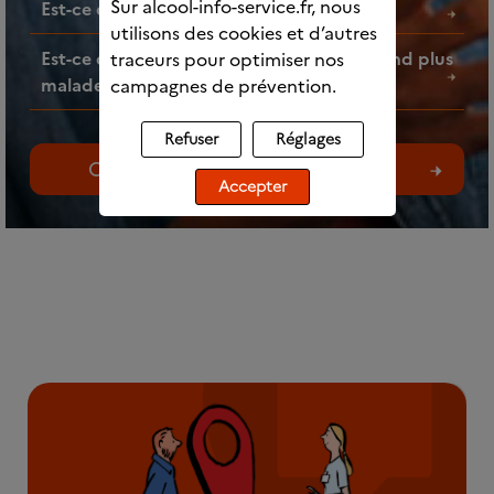
Sur alcool-info-service.fr, nous
Est-ce que l’alcool fait grossir ?
utilisons des cookies et d’autres
Est-ce que faire des mélanges d’alcools rend plus
traceurs pour optimiser nos
malade ?
campagnes de prévention.
Refuser
Réglages
Consultez toutes les questions
Accepter