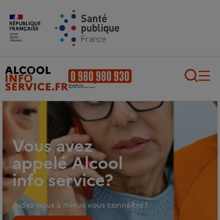
Aller au contenu principal
Aller au pied de page
Recherch
Vous avez
appelé Alcool
info service?
Aidez-nous à mieux vous connaître !