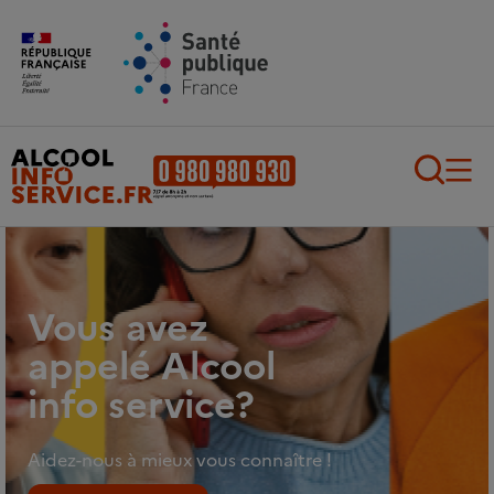
Aller au contenu principal
Aller au pied de page
Recherch
Vous avez
appelé Alcool
info service?
Aidez-nous à mieux vous connaître !