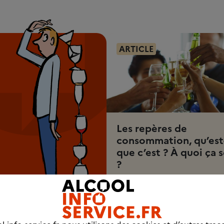
ARTICLE
Les repères de
consommation, qu’est
que c’est ? À quoi ça s
?
3 min 30
Découvrez l'article