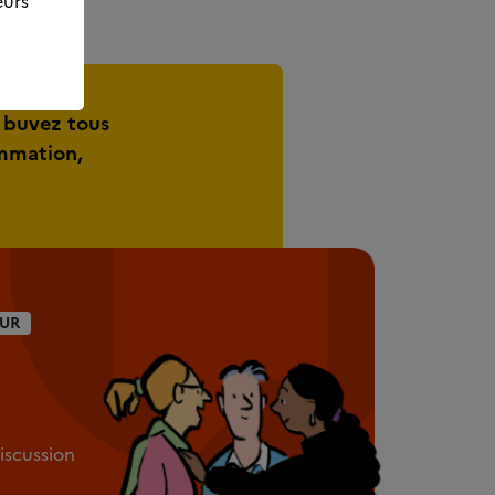
eurs
 buvez tous
ommation,
UR
discussion