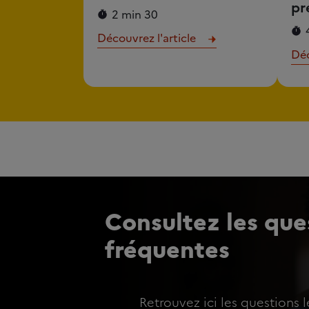
pr
2 min 30
Découvrez l'article
Déc
Consultez les ques
fréquentes
Retrouvez ici les questions l