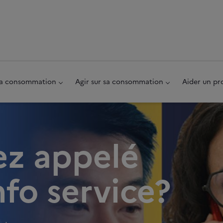
au pied de page
 sa consommation
Agir sur sa consommation
Aider un pr
ez appelé
nfo service?