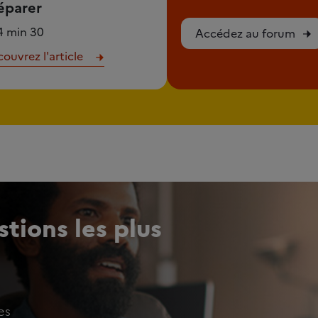
éparer
4 min 30
Accédez au forum
ouvrez l'article
tions les plus
es