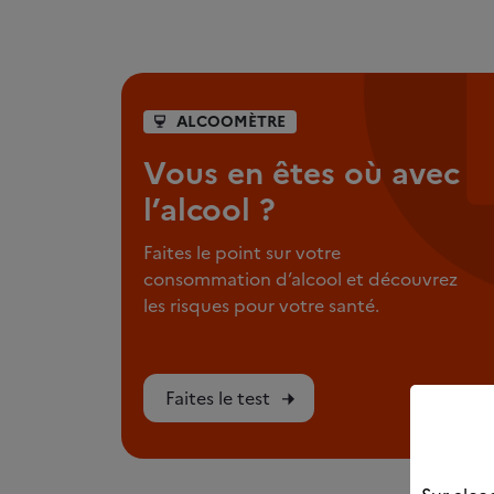
ALCOOMÈTRE
Vous en êtes où avec
l’alcool ?
Faites le point sur votre
consommation d’alcool et découvrez
les risques pour votre santé.
Faites le test