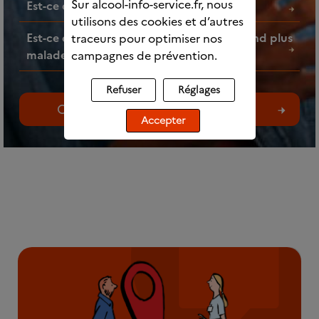
Sur alcool-info-service.fr, nous
Est-ce que l’alcool fait grossir ?
utilisons des cookies et d’autres
Est-ce que faire des mélanges d’alcools rend plus
traceurs pour optimiser nos
malade ?
campagnes de prévention.
Refuser
Réglages
Consultez toutes les questions
Accepter