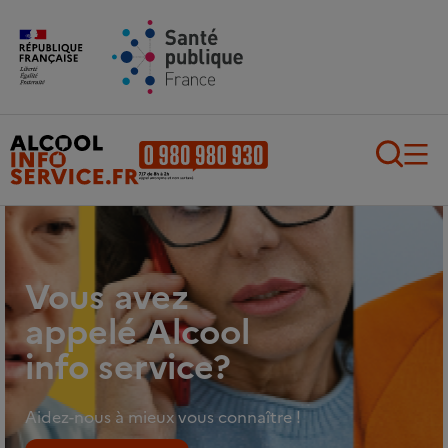
Aller au contenu principal
Aller au pied de page
Recherch
Vous avez
appelé Alcool
info service?
Aidez-nous à mieux vous connaître !