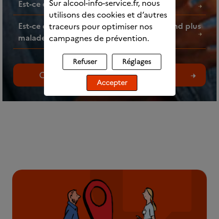
Sur alcool-info-service.fr, nous
Est-ce que l’alcool fait grossir ?
utilisons des cookies et d’autres
Est-ce que faire des mélanges d’alcools rend plus
traceurs pour optimiser nos
malade ?
campagnes de prévention.
Refuser
Réglages
Consultez toutes les questions
Accepter