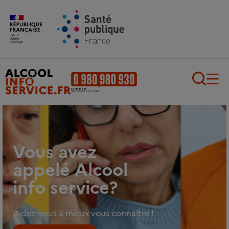
Aller au contenu principal
Aller au pied de page
Recherch
Vous avez
appelé Alcool
info service?
Aidez-nous à mieux vous connaître !