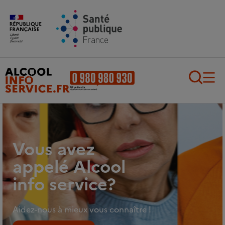
Aller au contenu principal
Aller au pied de page
Recherch
Vous avez
appelé Alcool
info service?
Aidez-nous à mieux vous connaître !