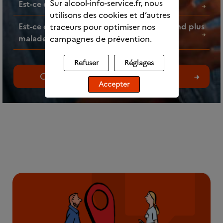
Sur alcool-info-service.fr, nous
Est-ce que l’alcool fait grossir ?
utilisons des cookies et d’autres
Est-ce que faire des mélanges d’alcools rend plus
traceurs pour optimiser nos
malade ?
campagnes de prévention.
Refuser
Réglages
Consultez toutes les questions
Accepter