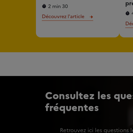
pr
2 min 30
Découvrez l'article
Déc
Consultez les ques
fréquentes
Retrouvez ici les questions l