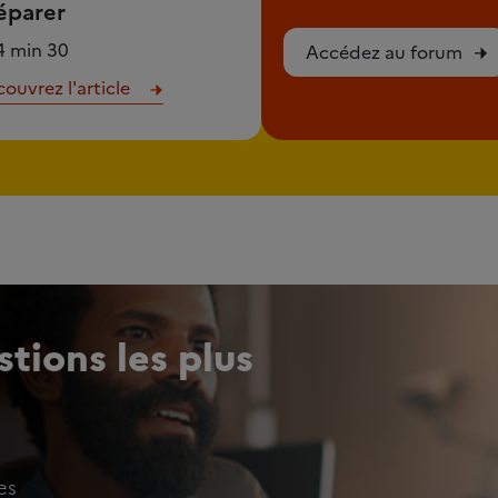
éparer
4 min 30
Accédez au forum
ouvrez l'article
tions les plus
es