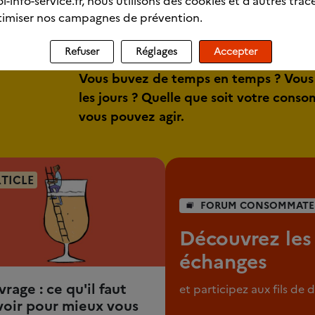
l-info-service.fr, nous utilisons des cookies et d’autres trac
imiser nos campagnes de prévention.
Refuser
Réglages
Accepter
Vous buvez de temps en temps ? Vous
les jours ? Quelle que soit votre cons
vous pouvez agir.
TICLE
FORUM CONSOMMATE
Découvrez les
échanges
vrage : ce qu'il faut
et participez aux fils de 
voir pour mieux vous