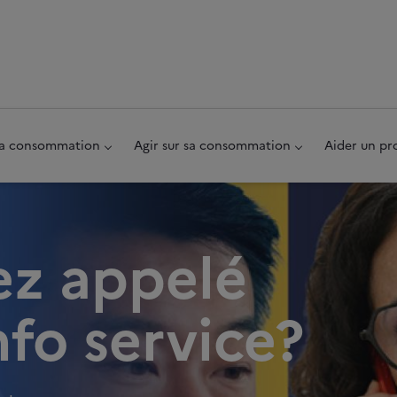
au pied de page
 sa consommation
Agir sur sa consommation
Aider un pr
ez appelé
nfo service?