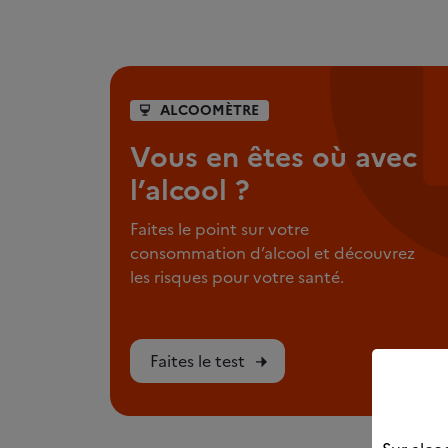
ALCOOMÈTRE
Vous en êtes où avec
l’alcool ?
Faites le point sur votre
consommation d’alcool et découvrez
les risques pour votre santé.
Faites le test