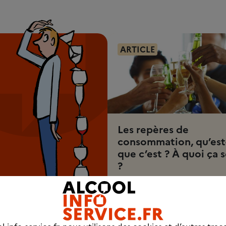
ARTICLE
Les repères de
consommation, qu’est
que c’est ? À quoi ça s
?
3 min 30
Découvrez l'article