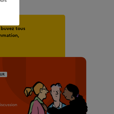
eurs
 buvez tous
ommation,
UR
discussion