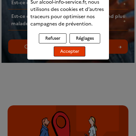
Sur alcool-info-service.fr, nous
Est-ce que l’alcool fait grossir ?
utilisons des cookies et d’autres
Est-ce que faire des mélanges d’alcools rend plus
traceurs pour optimiser nos
malade ?
campagnes de prévention.
Refuser
Réglages
Consultez toutes les questions
Accepter