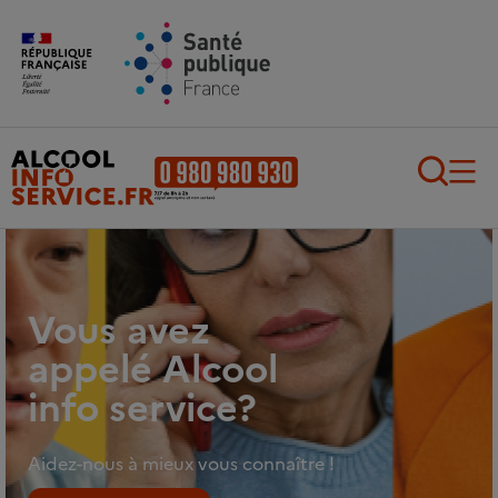
Aller au contenu principal
Aller au pied de page
Recherch
Vous avez
appelé Alcool
info service?
Aidez-nous à mieux vous connaître !