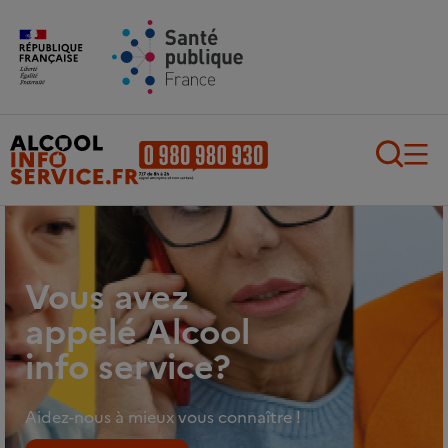
Aller au contenu principal
Aller au pied de page
Recherch
Vous avez
appelé Alcool
info service?
Aidez-nous à mieux vous connaître !