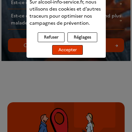
Sur alcool-info-service.fr, nous
Est-ce que l’alcool fait grossir ?
utilisons des cookies et d’autres
Est-ce que faire des mélanges d’alcools rend plus
traceurs pour optimiser nos
malade ?
campagnes de prévention.
Refuser
Réglages
Consultez toutes les questions
Accepter