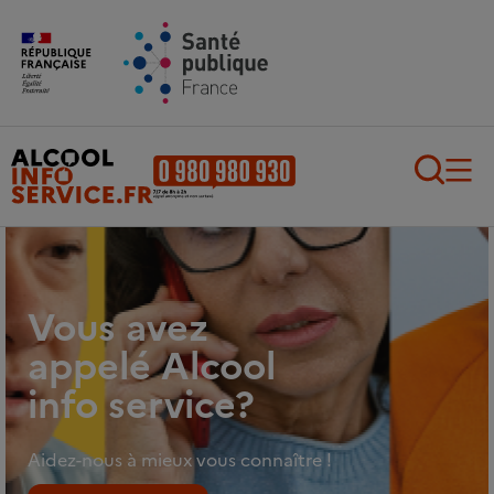
Aller au contenu principal
Aller au pied de page
Recherch
Vous avez
appelé Alcool
info service?
Aidez-nous à mieux vous connaître !