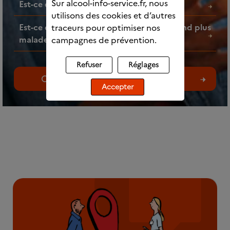
Sur alcool-info-service.fr, nous
Est-ce que l’alcool fait grossir ?
utilisons des cookies et d’autres
Est-ce que faire des mélanges d’alcools rend plus
traceurs pour optimiser nos
malade ?
campagnes de prévention.
Refuser
Réglages
Consultez toutes les questions
Accepter