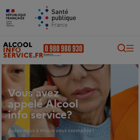
Aller au contenu principal
Aller au pied de page
Recherch
Vous avez
appelé Alcool
info service?
Aidez-nous à mieux vous connaître !