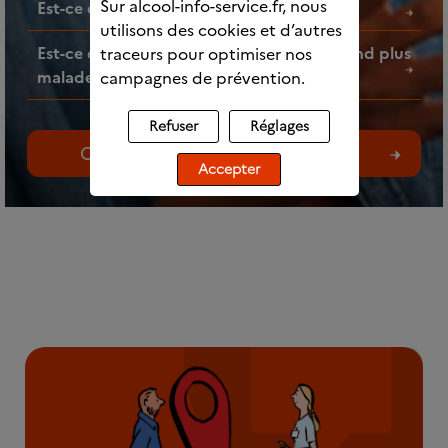
Sur alcool-info-service.fr, nous
Est-ce que l’alcool fait grossir ?
utilisons des cookies et d’autres
Est-ce que faire des mélanges d’alcools rend plus
traceurs pour optimiser nos
malade ?
campagnes de prévention.
Refuser
Réglages
Consultez toutes les questions
Accepter